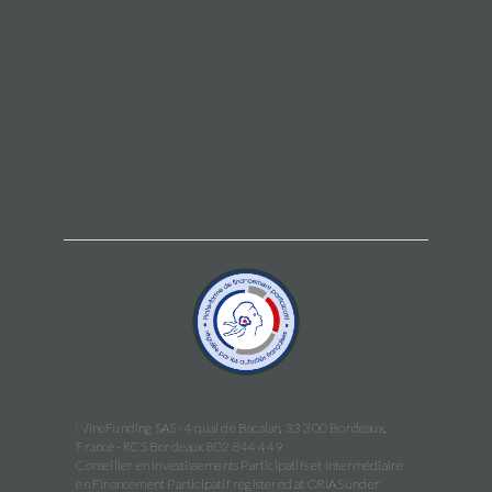
WineFunding SAS · 4 quai de Bacalan, 33 300 Bordeaux,
France · RCS Bordeaux 802 844 449
Conseiller en Investissements Participatifs et Intermédiaire
en Financement Participatif registered at ORIAS under