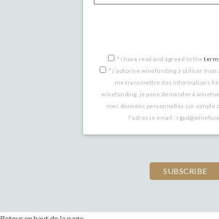
If
you
are
a
*
i have read and agreed to the
term
*
j’autorise winefunding à utiliser mon
human,
me transmettre des informations lié
ignore
winefunding. je peux demander à winefu
this
mes données personnelles sur simple 
l'adresse email : rgpd@winefu
field
Retour en haut de la page