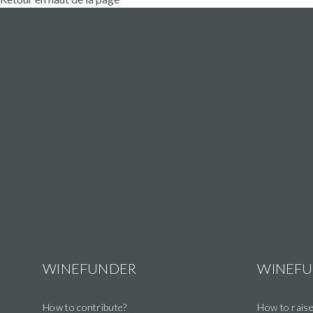
WINEFUNDER
WINEF
How to contribute?
How to raise