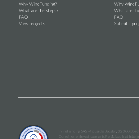
Why WineFunding?
Why WineFu
What are the steps?
What are th
FAQ
FAQ
View projects
Submit a pro
WineFunding SAS · 4 quai de Bacalan, 33 300 Bor
Conseiller en Investissements Participatifs et In