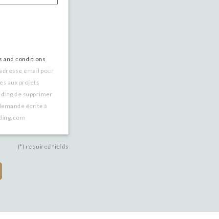
s and conditions
 adresse email pour
es aux projets
nding de supprimer
demande écrite à
nding.com
(*) required fields