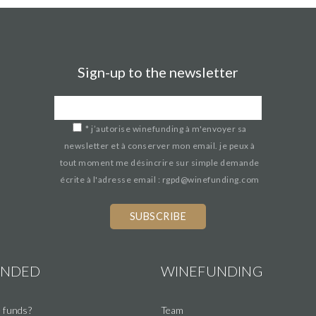
Sign-up to the newsletter
*
j’autorise winefunding à m'envoyer sa
newsletter et à conserver mon email. je peux à
tout moment me désincrire sur simple demande
écrite à l'adresse email : rgpd@winefunding.com
UNDED
WINEFUNDING
 funds?
Team