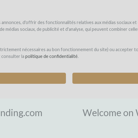
NDER
WINEFUNDED
WINEFUNDING
ne estate
Raise funds
Discover our services
annonces, d'offrir des fonctionnalités relatives aux médias sociaux et
s de médias sociaux, de publicité et d'analyse, qui peuvent combiner cel
 strictement nécessaires au bon fonctionnement du site) ou accepter t
z consulter la
politique de confidentialité
.
L
nding.com
Welcome on 