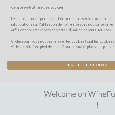
Ce site web utilise des cookies
PROJECTS
WINEFU
View projects
Invest in a wi
Les cookies nous permettent de personnaliser le contenu et les 
informations sur l'utilisation de notre site avec nos partenaire
qu'ils ont collectées lors de votre utilisation de leurs services.
Ci-dessous, vous pouvez refuser les cookies (sauf les cookies
via le lien situé en pied de page. Pour en savoir plus vous pouve
JE REFUSE LES COOKIES
SIGN-UP
Welcome on WineFu
!