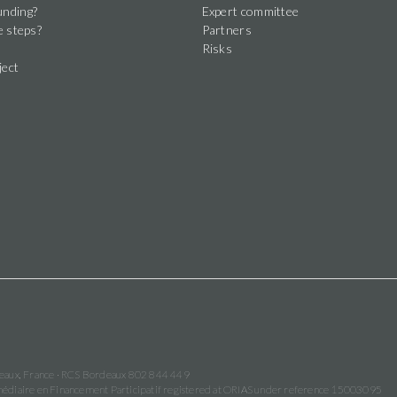
nding?
Expert committee
e steps?
Partners
Risks
ject
deaux, France · RCS Bordeaux 802 844 449
termédiaire en Financement Participatif registered at ORIAS under reference 15003095