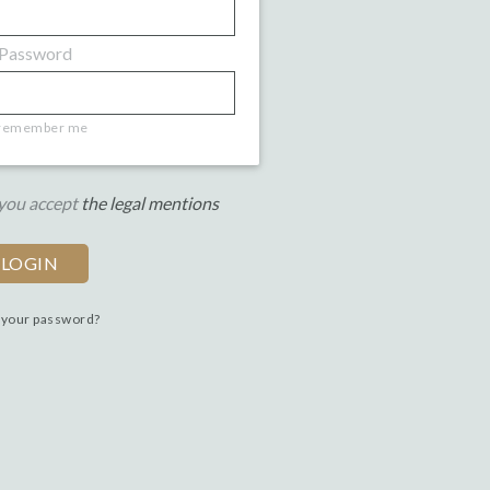
Password
remember me
 you accept
the legal mentions
 your password?