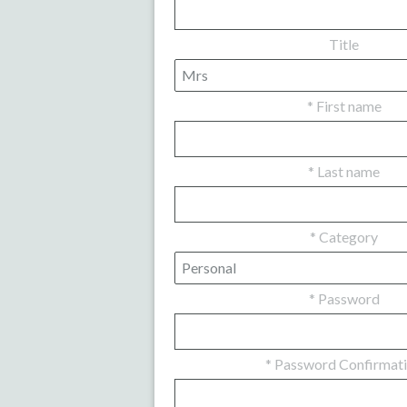
Title
*
First name
*
Last name
*
Category
*
Password
*
Password Confirmat