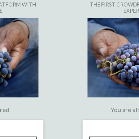
LATFORM WITH
THE FIRST CROWD
E
EXPER
ered
You are al