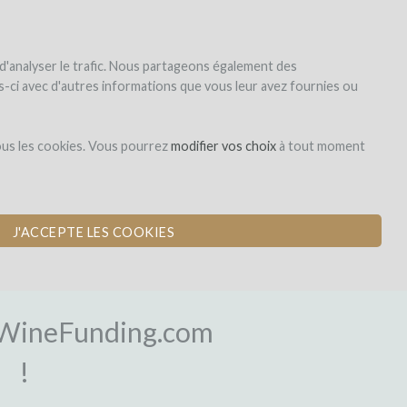
|
EN
|
ES
|
FR
Sign up
Login
 d'analyser le trafic. Nous partageons également des
les-ci avec d'autres informations que vous leur avez fournies ou
ous les cookies. Vous pourrez
modifier vos choix
à tout moment
J'ACCEPTE LES COOKIES
OGIN
WineFunding.com
!