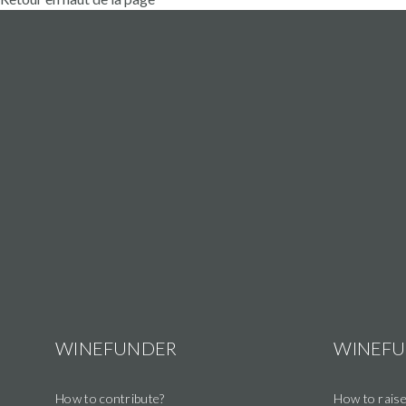
WINEFUNDER
WINEF
How to contribute?
How to raise