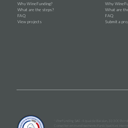
Why WineFunding?
Why WineFu
What are the steps?
What are th
FAQ
FAQ
View projects
Submit a pro
WineFunding SAS · 4 quai de Bacalan, 33 300 Bor
Conseiller en Investissements Participatifs et In