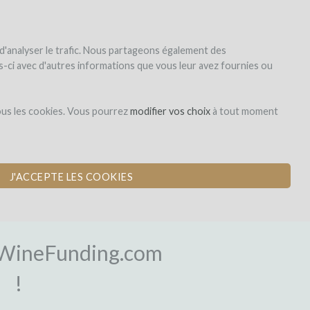
|
EN
|
ES
|
FR
Sign up
Login
 d'analyser le trafic. Nous partageons également des
les-ci avec d'autres informations que vous leur avez fournies ou
ous les cookies. Vous pourrez
modifier vos choix
à tout moment
J'ACCEPTE LES COOKIES
OGIN
WineFunding.com
!