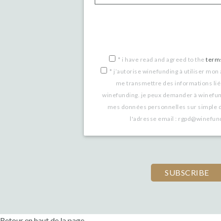
*
i have read and agreed to the
term
*
j’autorise winefunding à utiliser mon
me transmettre des informations lié
winefunding. je peux demander à winefu
mes données personnelles sur simple 
l'adresse email : rgpd@winefu
Retour en haut de la page