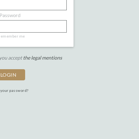
Password
remember me
 you accept
the legal mentions
 your password?