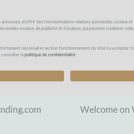
NDER
WINEFUNDED
WINEFUNDING
ne estate
Raise funds
Discover our services
annonces, d'offrir des fonctionnalités relatives aux médias sociaux et
s de médias sociaux, de publicité et d'analyse, qui peuvent combiner cel
 strictement nécessaires au bon fonctionnement du site) ou accepter t
z consulter la
politique de confidentialité
.
L
nding.com
Welcome on 