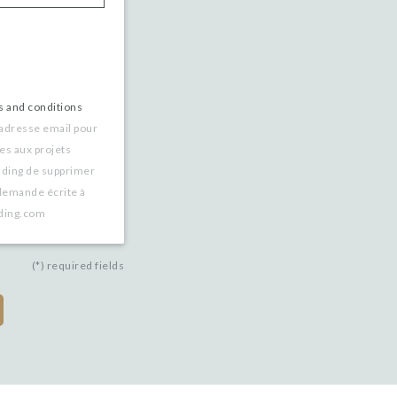
s and conditions
 adresse email pour
es aux projets
nding de supprimer
demande écrite à
nding.com
(*) required fields