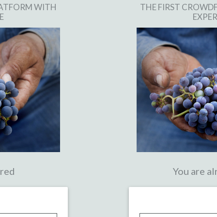
LATFORM WITH
THE FIRST CROWD
E
EXPER
ered
You are al