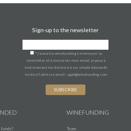
Sign-up to the newsletter
*
j’autorise winefunding à m'envoyer sa
newsletter et à conserver mon email. je peux à
tout moment me désincrire sur simple demande
écrite à l'adresse email : rgpd@winefunding.com
If
you
are
a
UNDED
WINEFUNDING
human,
ignore
 funds?
Team