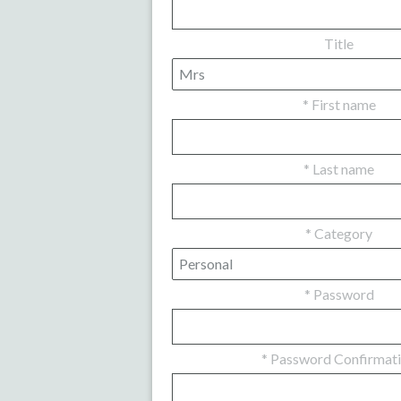
Title
*
First name
*
Last name
*
Category
*
Password
*
Password Confirmat