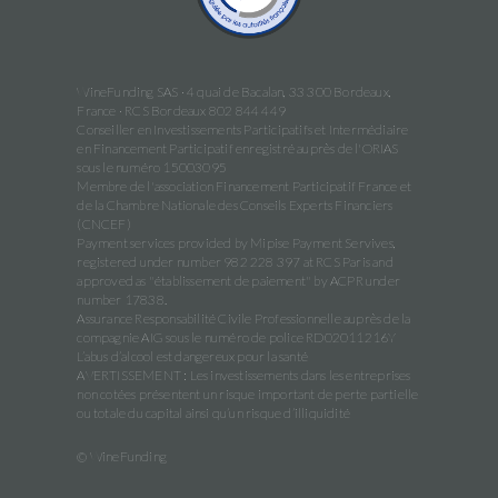
WineFunding SAS · 4 quai de Bacalan, 33 300 Bordeaux,
France · RCS Bordeaux 802 844 449
Conseiller en Investissements Participatifs et Intermédiaire
en Financement Participatif enregistré auprès de l'ORIAS
sous le numéro 15003095
Membre de l'association Financement Participatif France et
de la Chambre Nationale des Conseils Experts Financiers
(CNCEF)
Payment services provided by Mipise Payment Servives,
registered under number 982 228 397 at RCS Paris and
approved as "établissement de paiement" by ACPR under
number 17838.
Assurance Responsabilité Civile Professionnelle auprès de la
compagnie AIG sous le numéro de police RD02011216Y
L’abus d’alcool est dangereux pour la santé
AVERTISSEMENT : Les investissements dans les entreprises
non cotées présentent un risque important de perte partielle
ou totale du capital ainsi qu’un risque d’illiquidité
© WineFunding