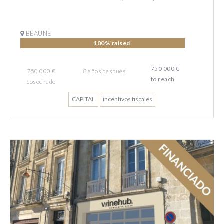
BEAUNE
100% raised
750 000 €
750 000 €
8
años
después
to reach
cosechado
CAPITAL
incentivos fiscales