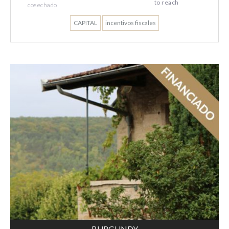
to reach
cosechado
CAPITAL
incentivos fiscales
BURGUNDY