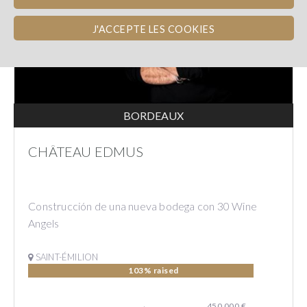
J'ACCEPTE LES COOKIES
BORDEAUX
CHÂTEAU EDMUS
Construcción de una nueva bodega con 30 Wine
Angels
SAINT-ÉMILION
103% raised
450 000 €