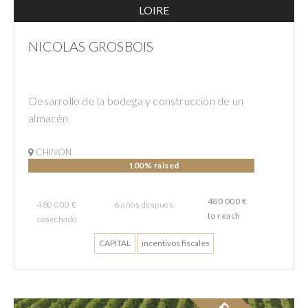
LOIRE
NICOLAS GROSBOIS
Desarrollo de la bodega y construcción de un
almacén
CHINON
100% raised
480 000 €
480 000 €
6
años
después
to reach
cosechado
CAPITAL
incentivos fiscales