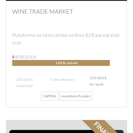
WINE TRADE MARKET
Plataforma de intercambio en línea B2B para grands
crus
BORDEAUX
133% raised
150 000 €
200 000 €
7
años
después
to reach
cosechado
CAPITAL
incentivos fiscales