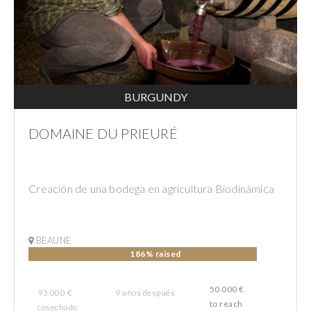
BURGUNDY
DOMAINE DU PRIEURÉ
Creación de una bodega en agricultura Biodinámica
BEAUNE
186% raised
50 000 €
93 000 €
9
años
después
to reach
cosechado