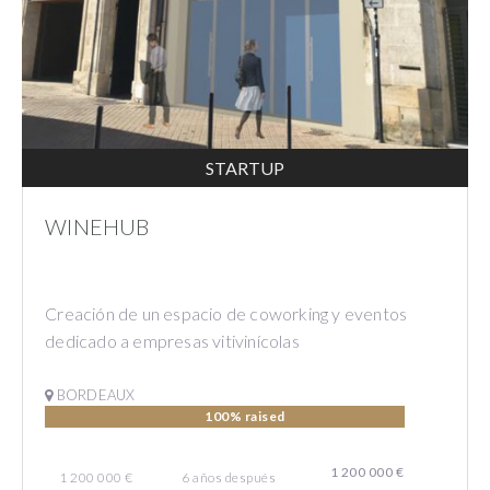
STARTUP
WINEHUB
Creación de un espacio de coworking y eventos
dedicado a empresas vitivinícolas
BORDEAUX
100% raised
1 200 000 €
1 200 000 €
6
años
después