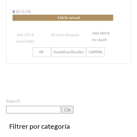
BEAUNE
101% raised
340 000 €
344 355 €
10
años
después
to reach
cosechado
ISF
incentivos fiscales
CAPITAL
Search
por categoría