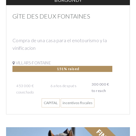
GÎTE DES DEUX FONTAINES
Compra de una casa para el enotourismo y la
vinificacion
VILLARS-FONTAINE
151% raised
300 000 €
453 000 €
6
años
después
to reach
cosechado
CAPITAL
incentivos fiscales