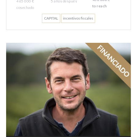
465 000 €
5
años
después
to reach
cosechado
CAPITAL
incentivos fiscales