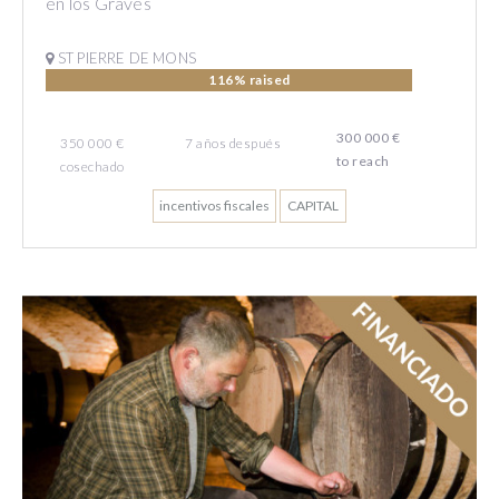
en los Graves
ST PIERRE DE MONS
116% raised
300 000 €
350 000 €
7
años
después
to reach
cosechado
incentivos fiscales
CAPITAL