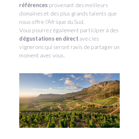
références
provenant des meilleurs
domaines et des plus grands talents que
nous offre l’Afrique du Sud.
Vous pourrez également participer à des
dégustations en direct
avec les
vignerons qui seront ravis de partager un
moment avec vous.