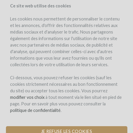
Ce site web utilise des cookies
Les cookies nous permettent de personnaliser le contenu
et les annonces, d'offrir des fonctionnalités relatives aux
médias sociaux et d'analyser le trafic. Nous partageons
également des informations sur l'utilisation de notre site
avec nos partenaires de médias sociaux, de publicité et
d'analyse, qui peuvent combiner celles-ci avec d'autres
informations que vous leur avez fournies ou qu'ils ont
collectées lors de votre utilisation de leurs services.
Good Hope
Ci-dessous, vous pouvez refuser les cookies (sauf les
cookies strictement nécessaires au bon fonctionnement
LAUNCHING AN ONLINE STORE FOR
du site) ou accepter tous les cookies. Vous pourrez
SOUTH AFRICAN WINES
modifier vos choix
à tout moment via le lien situé en pied de
page. Pour en savoir plus vous pouvez consulter la
por Raffi Gabeyan (PARIS)
politique de confidentialité
.
JE REFUSE LES COOKIES