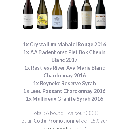
1x Crystallum Mabalel Rouge 2016
1x AA Badenhorst Piet Bok Chenin
Blanc 2017
1x Restless River Ava Marie Blanc
Chardonnay 2016
1x Reyneke Reserve Syrah
1x Leeu Passant Chardonnay 2016
1x Mullineux Granite Syrah 2016
Total : 6 bouteilles pour 380€
et un
Code Promotionnel
de -15% sur
www.goodhope.fr
*