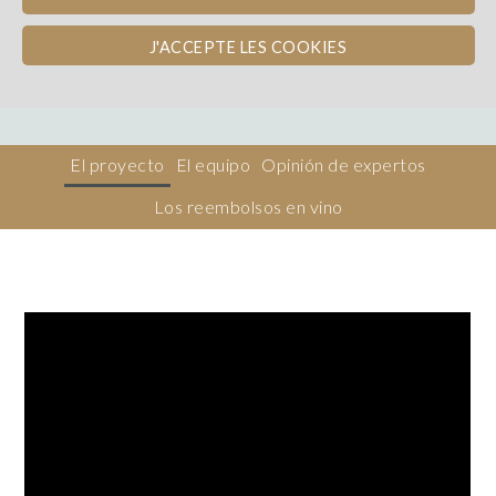
Afrique du Sud
REEMBOLSO EN VINO
J'ACCEPTE LES COOKIES
Dons, contreparties
El proyecto
El equipo
Opinión de expertos
Los reembolsos en vino