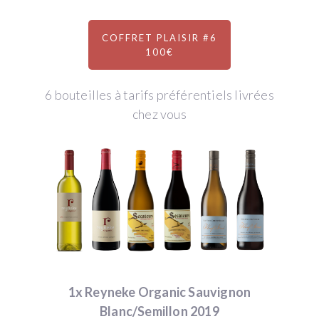
COFFRET PLAISIR #6
100€
6 bouteilles à tarifs préférentiels livrées
chez vous
1x Reyneke Organic Sauvignon
Blanc/Semillon 2019