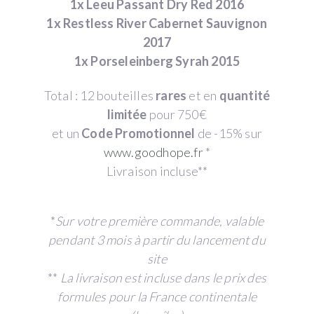
1x Leeu Passant Dry Red 2016
1x Restless River Cabernet Sauvignon
2017
1x Porseleinberg Syrah 2015
Total : 12 bouteilles
rares
et en
quantité
limitée
pour 750€
et un
Code Promotionnel
de -15% sur
www.goodhope.fr
*
Livraison incluse**
*
Sur votre première commande, valable
pendant 3 mois à partir du lancement du
site
**
La livraison est incluse dans le prix des
formules pour la France continentale