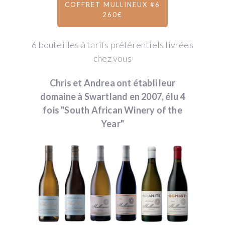
COFFRET MULLINEUX #6
260€
6 bouteilles à tarifs préférentiels livrées
chez vous
Chris et Andrea ont établi leur
domaine à Swartland en 2007, élu 4
fois "South African Winery of the
Year"