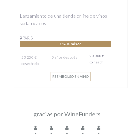
Lanzamiento de una tienda online de vinos
sudafricanos
PARIS
116% raised
20 000 €
23 250 €
5
años
después
to reach
cosechado
REEMBOLSO EN VINO
gracias por WineFunders