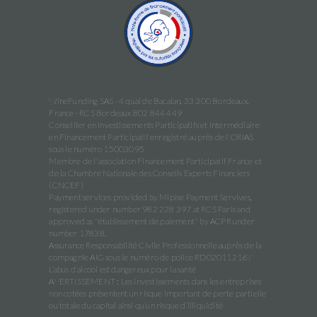
WineFunding SAS · 4 quai de Bacalan, 33 300 Bordeaux,
France · RCS Bordeaux 802 844 449
Conseiller en Investissements Participatifs et Intermédiaire
en Financement Participatif enregistré auprès de l'ORIAS
sous le numéro 15003095
Membre de l'association Financement Participatif France et
de la Chambre Nationale des Conseils Experts Financiers
(CNCEF)
Payment services provided by Mipise Payment Servives,
registered under number 982 228 397 at RCS Paris and
approved as "établissement de paiement" by ACPR under
number 17838.
Assurance Responsabilité Civile Professionnelle auprès de la
compagnie AIG sous le numéro de police RD02011216Y
L’abus d’alcool est dangereux pour la santé
AVERTISSEMENT : Les investissements dans les entreprises
non cotées présentent un risque important de perte partielle
ou totale du capital ainsi qu’un risque d’illiquidité