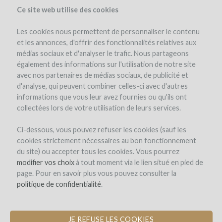
Ce site web utilise des cookies
Les cookies nous permettent de personnaliser le contenu
et les annonces, d'offrir des fonctionnalités relatives aux
médias sociaux et d'analyser le trafic. Nous partageons
el proyecto
el equipo
opinión de expertos
los reembolsos en vino
également des informations sur l'utilisation de notre site
avec nos partenaires de médias sociaux, de publicité et
d'analyse, qui peuvent combiner celles-ci avec d'autres
informations que vous leur avez fournies ou qu'ils ont
collectées lors de votre utilisation de leurs services.
Ci-dessous, vous pouvez refuser les cookies (sauf les
cookies strictement nécessaires au bon fonctionnement
Good Hope
du site) ou accepter tous les cookies. Vous pourrez
modifier vos choix
LAUNCHING AN ONLINE STORE FOR
à tout moment via le lien situé en pied de
page. Pour en savoir plus vous pouvez consulter la
SOUTH AFRICAN WINES
politique de confidentialité
.
JE REFUSE LES COOKIES