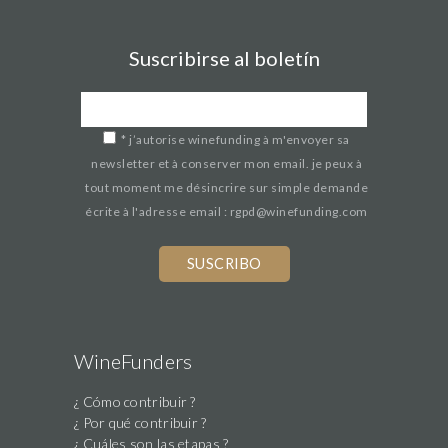
Suscribirse al boletín
*
j’autorise winefunding à m'envoyer sa
newsletter et à conserver mon email. je peux à
tout moment me désincrire sur simple demande
écrite à l'adresse email : rgpd@winefunding.com
If
you
are
a
human,
WineFunders
ignore
¿ Cómo contribuir ?
this
¿ Por qué contribuir ?
field
¿ Cuáles son las etapas ?