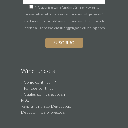
*
j’autorise winefunding à m'envoyer sa
newsletter et à conserver mon email. je peux à
tout moment me désincrire sur simple demande
écrite à l'adresse email : rgpd@winefunding.com
If
you
are
a
human,
WineFunders
ignore
¿ Cómo contribuir ?
this
¿ Por qué contribuir ?
field
¿ Cuáles son las etapas ?
FAQ
Regalar una Box Degustación
Descubrir los proyectos