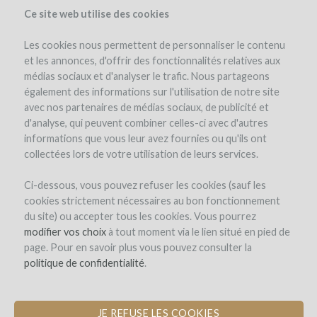
Ce site web utilise des cookies
Les cookies nous permettent de personnaliser le contenu
et les annonces, d'offrir des fonctionnalités relatives aux
médias sociaux et d'analyser le trafic. Nous partageons
el proyecto
la empresa
detalles del proyecto
opinión de expertos
également des informations sur l'utilisation de notre site
los reembolsos en vino
avec nos partenaires de médias sociaux, de publicité et
d'analyse, qui peuvent combiner celles-ci avec d'autres
informations que vous leur avez fournies ou qu'ils ont
collectées lors de votre utilisation de leurs services.
Ci-dessous, vous pouvez refuser les cookies (sauf les
cookies strictement nécessaires au bon fonctionnement
du site) ou accepter tous les cookies. Vous pourrez
Domaine Bott
modifier vos choix
à tout moment via le lien situé en pied de
page. Pour en savoir plus vous pouvez consulter la
COMPRA DE MATERIAL VITÍCOLA
politique de confidentialité
.
PARA DESARROLLAR NUESTRA
EXPLOTACIÓN VINÍCOLA
JE REFUSE LES COOKIES