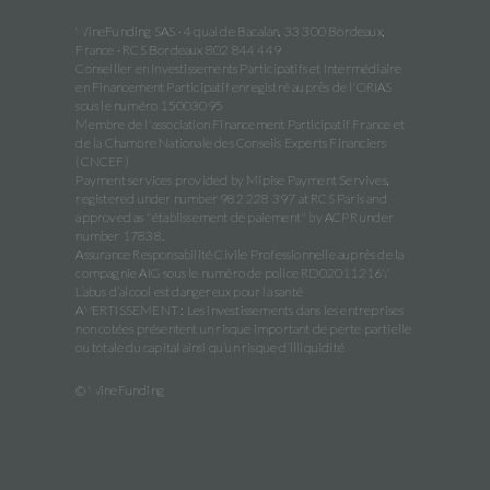
WineFunding SAS · 4 quai de Bacalan, 33 300 Bordeaux,
France · RCS Bordeaux 802 844 449
Conseiller en Investissements Participatifs et Intermédiaire
en Financement Participatif enregistré auprès de l'ORIAS
sous le numéro 15003095
Membre de l'association Financement Participatif France et
de la Chambre Nationale des Conseils Experts Financiers
(CNCEF)
Payment services provided by Mipise Payment Servives,
registered under number 982 228 397 at RCS Paris and
approved as "établissement de paiement" by ACPR under
number 17838.
Assurance Responsabilité Civile Professionnelle auprès de la
compagnie AIG sous le numéro de police RD02011216Y
L’abus d’alcool est dangereux pour la santé
AVERTISSEMENT : Les investissements dans les entreprises
non cotées présentent un risque important de perte partielle
ou totale du capital ainsi qu’un risque d’illiquidité
© WineFunding