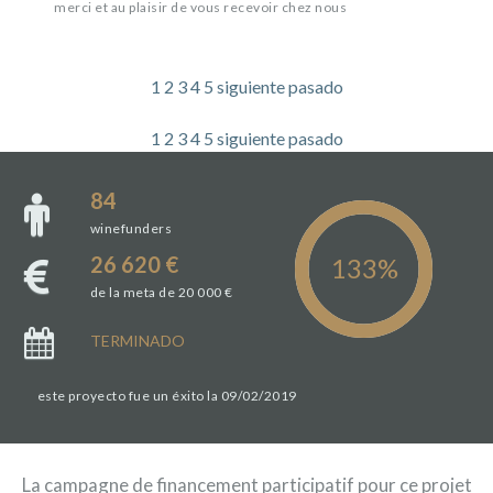
merci et au plaisir de vous recevoir chez nous
1
2
3
4
5
siguiente
pasado
1
2
3
4
5
siguiente
pasado
84
winefunders
26 620 €
de la meta de 20 000 €
TERMINADO
este proyecto fue un éxito la 09/02/2019
La campagne de financement participatif pour ce projet