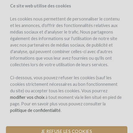
Ce site web utilise des cookies
Les cookies nous permettent de personnaliser le contenu
et les annonces, d'offrir des fonctionnalités relatives aux
médias sociaux et d'analyser le trafic. Nous partageons
el proyecto
el equipo
los intereses en vino
costes y riesgos
également des informations sur l'utilisation de notre site
avec nos partenaires de médias sociaux, de publicité et
d'analyse, qui peuvent combiner celles-ci avec d'autres
informations que vous leur avez fournies ou qu'ils ont
collectées lors de votre utilisation de leurs services.
Ci-dessous, vous pouvez refuser les cookies (sauf les
cookies strictement nécessaires au bon fonctionnement
Château EDMUS
du site) ou accepter tous les cookies. Vous pourrez
modifier vos choix
CONSTRUCCIÓN DE UNA NUEVA
à tout moment via le lien situé en pied de
page. Pour en savoir plus vous pouvez consulter la
BODEGA CON 30 WINE ANGELS
politique de confidentialité
.
JE REFUSE LES COOKIES