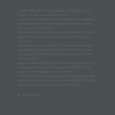
WineFunding SAS · 4 quai de Bacalan, 33 300 Bordeaux,
France · RCS Bordeaux 802 844 449
Conseiller en Investissements Participatifs et Intermédiaire
en Financement Participatif enregistré auprès de l'ORIAS
sous le numéro 15003095
Membre de l'association Financement Participatif France et
de la Chambre Nationale des Conseils Experts Financiers
(CNCEF)
Payment services provided by Mipise Payment Servives,
registered under number 982 228 397 at RCS Paris and
approved as "établissement de paiement" by ACPR under
number 17838.
Assurance Responsabilité Civile Professionnelle auprès de la
compagnie AIG sous le numéro de police RD02011216Y
L’abus d’alcool est dangereux pour la santé
AVERTISSEMENT : Les investissements dans les entreprises
non cotées présentent un risque important de perte partielle
ou totale du capital ainsi qu’un risque d’illiquidité
© WineFunding