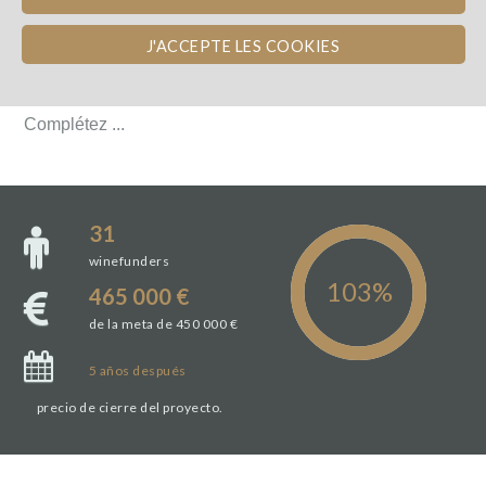
DÉTAILS DU PROJET
J'ACCEPTE LES COOKIES
DÉTAILS DU PROJET
Complétez ...
Complétez ...
31
winefunders
465 000 €
de la meta de 450 000 €
5
años
después
precio de cierre del proyecto.