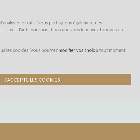
|
EN
|
ES
|
FR
registrar
iniciar la sesión
 d'analyser le trafic. Nous partageons également des
les-ci avec d'autres informations que vous leur avez fournies ou
Obligation
ous les cookies. Vous pourrez
modifier vos choix
à tout moment
DES VINS
J'ACCEPTE LES COOKIES