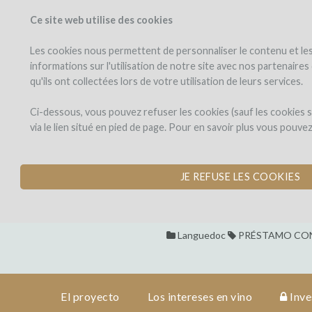
Ce site web utilise des cookies
PROYECTOS
WINEF
Veo los proyectos
Invierto en
Les cookies nous permettent de personnaliser le contenu et les 
informations sur l'utilisation de notre site avec nos partenaire
qu'ils ont collectées lors de votre utilisation de leurs services.
Château
el
proyecto
de
Château de Ga
Ci-dessous, vous pouvez refuser les cookies (sauf les cookies
Gaure
via le lien situé en pied de page. Pour en savoir plus vous pouve
RÉNOVATION DE LA
los
intereses
por Pierre Fabre (ROUFFIAC 
en vino
JE REFUSE LES COOKIES
investment
Languedoc
PRÉSTAMO CON
details
El proyecto
Los intereses en vino
Inve
Château