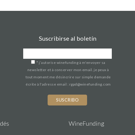
Suscribirse al boletín
*
j’autorise winefunding à m'envoyer sa
newsletter et à conserver mon email. je peux à
tout moment me désincrire sur simple demande
écrite à l'adresse email : rgpd@winefunding.com
dés
WineFunding