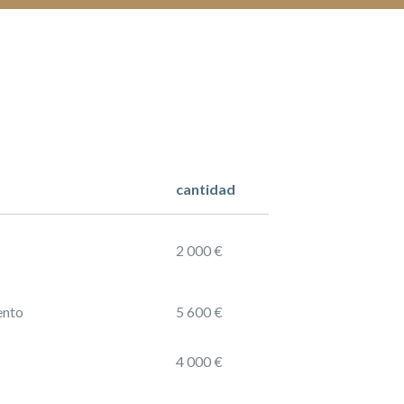
cantidad
2 000 €
ento
5 600 €
4 000 €