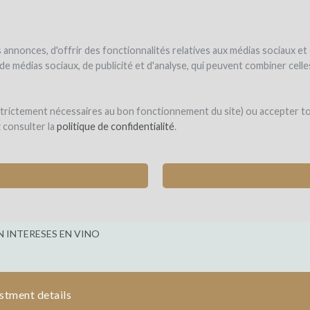
UNDER
WINEFUNDE
WINEFUNDING
 el vino
Financio mi proyecto
Descubra nuestros servicios
annonces, d'offrir des fonctionnalités relatives aux médias sociaux et
s de médias sociaux, de publicité et d'analyse, qui peuvent combiner cel
ure
 strictement nécessaires au bon fonctionnement du site) ou accepter t
z consulter la
politique de confidentialité
.
 BERGERIE POUR L’ÉLEVAGE ET LE STOCKAGE 
D'AUDE)
 INTERESES EN VINO
stment details