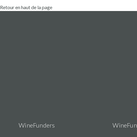
Retour en haut de la page
foto
nombre
fecha
descripción
cantidad
27/12/2022
patrocinadoress
2 000 €
16:13
2 proyectos
Sólo es
compatible con
27/12/2022
Grevillon
este proyecto
5 600 €
08:44
hasta el
momento
19/12/2022
patrocinadoress
Thierry
4 000 €
15:27
2 proyectos
WineFunders
WineFun
08/12/2022
patrocinadoress
2 000 €