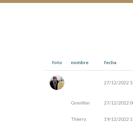
de
Obligation
Château
Gaure
de
Gaure
RÉNOVATION
DE
LA
BERGERIE
foto
nombre
fecha
POUR
L’ÉLEVAGE
ET
27/12/2022 1
LE
STOCKAGE
DES
Grevillon
27/12/2022 0
VINS
Thierry
19/12/2022 1
por