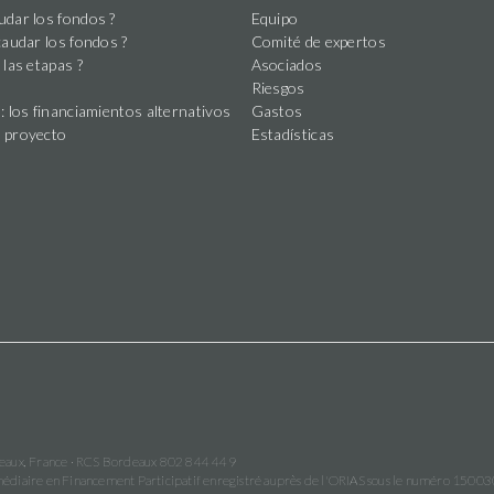
dar los fondos ?
Equipo
caudar los fondos ?
Comité de expertos
 las etapas ?
Asociados
Riesgos
: los financiamientos alternativos
Gastos
 proyecto
Estadísticas
deaux, France · RCS Bordeaux 802 844 449
ermédiaire en Financement Participatif enregistré auprès de l'ORIAS sous le numéro 1500