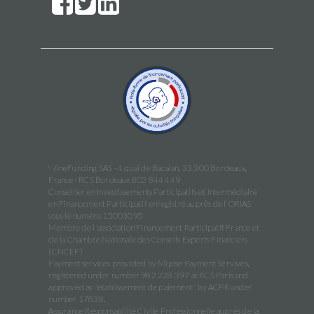
WineFunding SAS · 4 quai de Bacalan, 33 300 Bordeaux,
France · RCS Bordeaux 802 844 449
Conseiller en Investissements Participatifs et Intermédiaire
en Financement Participatif enregistré auprès de l'ORIAS
sous le numéro 15003095
Membre de l'association Financement Participatif France et
de la Chambre Nationale des Conseils Experts Financiers
(CNCEF)
Payment services provided by Mipise Payment Servives,
registered under number 982 228 397 at RCS Paris and
approved as "établissement de paiement" by ACPR under
number 17838.
Assurance Responsabilité Civile Professionnelle auprès de la