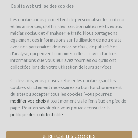
Ce site web utilise des cookies
Les cookies nous permettent de personnaliser le contenu
et les annonces, d'offrir des fonctionnalités relatives aux
médias sociaux et d'analyser le trafic. Nous partageons
el proyecto
noticias (0)
winefunders
(0)
comentarios (0)
également des informations sur l'utilisation de notre site
avec nos partenaires de médias sociaux, de publicité et
d'analyse, qui peuvent combiner celles-ci avec d'autres
informations que vous leur avez fournies ou qu'ils ont
collectées lors de votre utilisation de leurs services.
Ci-dessous, vous pouvez refuser les cookies (sauf les
cookies strictement nécessaires au bon fonctionnement
CLOS BEL AIR
du site) ou accepter tous les cookies. Vous pourrez
modifier vos choix
TAKE PART IN A SUSTAINABLE WINE-
à tout moment via le lien situé en pied de
page. Pour en savoir plus vous pouvez consulter la
GROWING PROJECT IN POMEROL
politique de confidentialité
.
JE REFUSE LES COOKIES