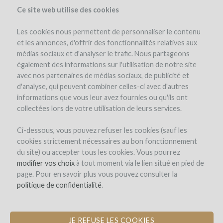
Ce site web utilise des cookies
Les cookies nous permettent de personnaliser le contenu
et les annonces, d'offrir des fonctionnalités relatives aux
médias sociaux et d'analyser le trafic. Nous partageons
the project
updates (0)
investors
(0)
comments (0)
également des informations sur l'utilisation de notre site
avec nos partenaires de médias sociaux, de publicité et
d'analyse, qui peuvent combiner celles-ci avec d'autres
informations que vous leur avez fournies ou qu'ils ont
collectées lors de votre utilisation de leurs services.
Ci-dessous, vous pouvez refuser les cookies (sauf les
cookies strictement nécessaires au bon fonctionnement
CLOS BEL AIR
du site) ou accepter tous les cookies. Vous pourrez
modifier vos choix
TAKE PART IN A SUSTAINABLE WINE-
à tout moment via le lien situé en pied de
page. Pour en savoir plus vous pouvez consulter la
GROWING PROJECT IN POMEROL
politique de confidentialité
.
JE REFUSE LES COOKIES