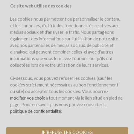
Ce site web utilise des cookies
Les cookies nous permettent de personnaliser le contenu
et les annonces, d'offrir des fonctionnalités relatives aux
médias sociaux et d'analyser le trafic. Nous partageons
el proyecto
el equipo
los reembolsos en vino
également des informations sur l'utilisation de notre site
avec nos partenaires de médias sociaux, de publicité et
d'analyse, qui peuvent combiner celles-ci avec d'autres
informations que vous leur avez fournies ou qu'ils ont
collectées lors de votre utilisation de leurs services.
Ci-dessous, vous pouvez refuser les cookies (sauf les
cookies strictement nécessaires au bon fonctionnement
Domaine Billon
du site) ou accepter tous les cookies. Vous pourrez
modifier vos choix
COMPRA DE UNA PARCELA DE CÔTE-
à tout moment via le lien situé en pied de
page. Pour en savoir plus vous pouvez consulter la
RÔTIE
politique de confidentialité
.
JE REFUSE LES COOKIES