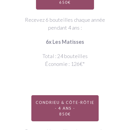
650€
Recevez 6 bouteilles chaque année
pendant 4 ans :
6x Les Matisses
Total : 24 bouteilles
Économie : 126€*
CONDRIEU & CÔTE-RÔTIE
- 4 ANS -
850€