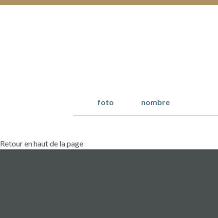
DE
UN
ALMACÉN
por
326b84537bcfd020d2bd8b2786149773
(e22bef426a27142dfba58d2ef43f2287)
foto
nombre
Loire
Retour en haut de la page
CAPITAL
incentivos
fiscales