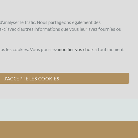
|
EN
|
ES
|
FR
registrar
iniciar la sesión
 d'analyser le trafic. Nous partageons également des
les-ci avec d'autres informations que vous leur avez fournies ou
Dons,
ous les cookies. Vous pourrez
modifier vos choix
à tout moment
contreparties
J'ACCEPTE LES COOKIES