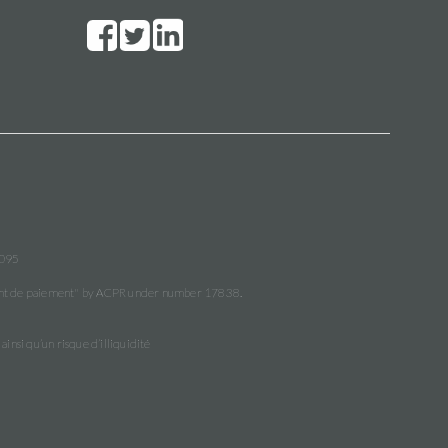
3095
ment de paiement" by ACPR under number 17838.
insi qu’un risque d’illiquidité