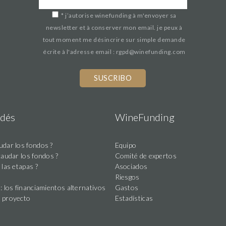
*
j’autorise winefunding à m'envoyer sa
newsletter et à conserver mon email. je peux à
tout moment me désincrire sur simple demande
écrite à l'adresse email : rgpd@winefunding.com
dés
WineFunding
dar los fondos ?
Equipo
caudar los fondos ?
Comité de expertos
 las etapas ?
Asociados
Riesgos
: los financiamientos alternativos
Gastos
 proyecto
Estadísticas