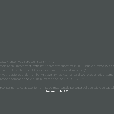
deaux, France · RCS Bordeaux 802 844 449
ermédiaire en Financement Participatif enregistré auprès de l'ORIAS sous le numéro 1500
France et de la Chambre Nationale des Conseils Experts Financiers (CNCEF)
vives, registered under number 982 228 397 at RCS Paris and approved as "établisse
auprès de la compagnie AIG sous le numéro de police RD02011216Y
rises non cotées présentent un risque important de perte partielle ou totale du capital a
Powered by MIPISE