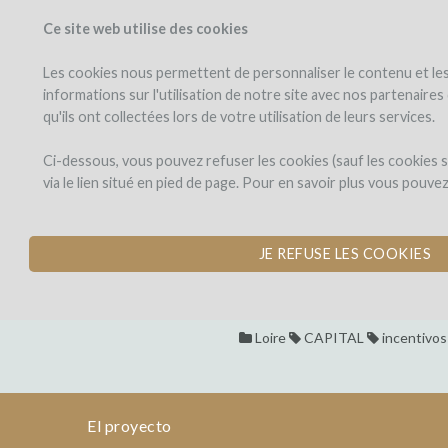
Ce site web utilise des cookies
PROYECTOS
WINEF
Veo los proyectos
Invierto en
Les cookies nous permettent de personnaliser le contenu et les 
informations sur l'utilisation de notre site avec nos partenaire
qu'ils ont collectées lors de votre utilisation de leurs services.
Nicolas
el
proyecto
Grosbois
Nicolas Grosbo
Ci-dessous, vous pouvez refuser les cookies (sauf les cookies
via le lien situé en pied de page. Pour en savoir plus vous pouve
DESARROLLO DE L
Nicolas
Grosbois
Dons,
Nicolas
por 326b84537bcfd020d2bd8
contreparties
JE REFUSE LES COOKIES
Grosbois
DESARROLLO
Loire
CAPITAL
incentivos
DE
LA
BODEGA
Y
El proyecto
CONSTRUCCIÓN