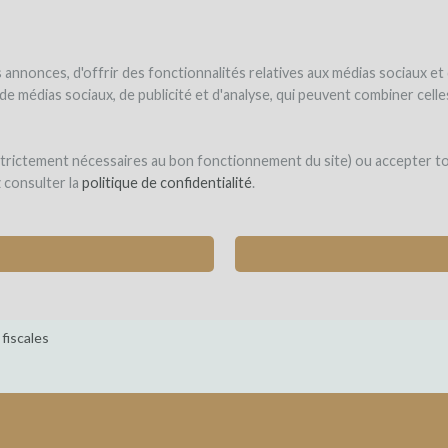
UNDER
WINEFUNDE
WINEFUNDING
 el vino
Financio mi proyecto
Descubra nuestros servicios
annonces, d'offrir des fonctionnalités relatives aux médias sociaux et
s de médias sociaux, de publicité et d'analyse, qui peuvent combiner cel
is
 strictement nécessaires au bon fonctionnement du site) ou accepter t
z consulter la
politique de confidentialité
.
A BODEGA Y CONSTRUCCIÓN DE UN ALMACÉN
b2786149773 (e22bef426a27142dfba58d2ef43f2287)
 fiscales