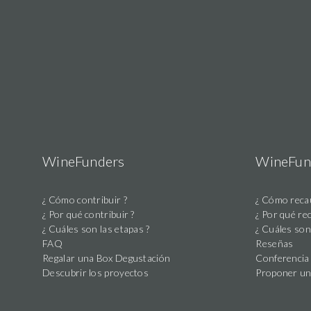
foto
nombre
fecha
descripción
cantidad
WineFunders
WineFun
¿ Cómo contribuir ?
¿ Cómo recau
¿ Por qué contribuir ?
¿ Por qué re
¿ Cuáles son las etapas ?
¿ Cuáles son
FAQ
Reseñas
Regalar una Box Degustación
Conferencia 
Descubrir los proyectos
Proponer un