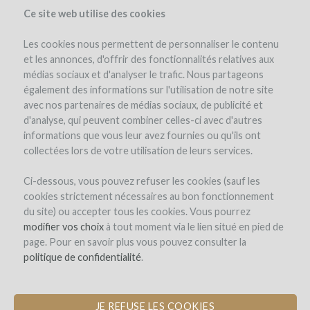
Ce site web utilise des cookies
Les cookies nous permettent de personnaliser le contenu
et les annonces, d'offrir des fonctionnalités relatives aux
médias sociaux et d'analyser le trafic. Nous partageons
el proyecto
el equipo
detalles del proyecto
los reembolsos en vino
également des informations sur l'utilisation de notre site
noticias (3)
winefunders
(123)
avec nos partenaires de médias sociaux, de publicité et
d'analyse, qui peuvent combiner celles-ci avec d'autres
informations que vous leur avez fournies ou qu'ils ont
collectées lors de votre utilisation de leurs services.
Ci-dessous, vous pouvez refuser les cookies (sauf les
cookies strictement nécessaires au bon fonctionnement
du site) ou accepter tous les cookies. Vous pourrez
Domaine des Jeunes Pousses
modifier vos choix
à tout moment via le lien situé en pied de
page. Pour en savoir plus vous pouvez consulter la
CREACIÓN DE LA PRIMERA
politique de confidentialité
.
"INCUBADORA DE VITICULTORES"
JE REFUSE LES COOKIES