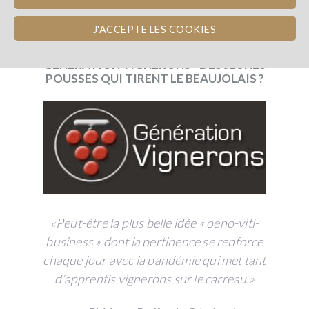
J'ACCEPTE LES COOKIES
publicado 28/07/2020
GÉNÉRATION VIGNERONS - DES JEUNES
POUSSES QUI TIRENT LE BEAUJOLAIS ?
«Peut-être la plus belle idée « oeno-viti-
business » dont la pertinence se renforce
chaque jour avec la pandémie qui met tant
d’apprentis vignerons sur le carreau.»