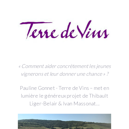
« Comment aider concrètement les jeunes
vignerons et leur donner une chance » ?
Pauline Gonnet - Terre de Vins – met en
lumière le généreux projet de Thibault
Liger-Belair & Ivan Massonat...