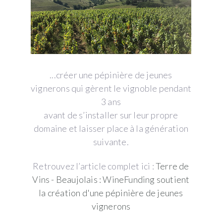
...créer une pépinière de jeunes
vignerons qui gèrent le vignoble pendant
3 ans
avant de s’installer sur leur propre
domaine et laisser place à la génération
suivante.
Retrouvez l’article complet ici :
Terre de
Vins - Beaujolais : WineFunding soutient
la création d'une pépinière de jeunes
vignerons