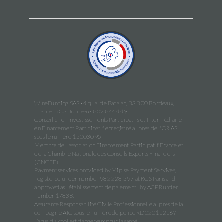
WineFunding SAS · 4 quai de Bacalan, 33 300 Bordeaux,
France · RCS Bordeaux 802 844 449
Conseiller en Investissements Participatifs et Intermédiaire
en Financement Participatif enregistré auprès de l'ORIAS
sous le numéro 15003095
Membre de l'association Financement Participatif France et
de la Chambre Nationale des Conseils Experts Financiers
(CNCEF)
Payment services provided by Mipise Payment Servives,
registered under number 982 228 397 at RCS Paris and
approved as "établissement de paiement" by ACPR under
number 17838.
Assurance Responsabilité Civile Professionnelle auprès de la
compagnie AIG sous le numéro de police RD02011216Y
L’abus d’alcool est dangereux pour la santé