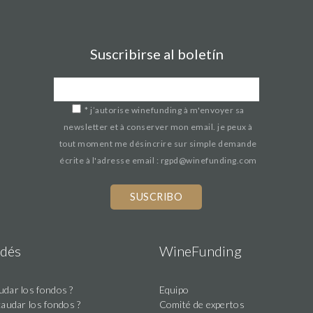
Suscribirse al boletín
*
j’autorise winefunding à m'envoyer sa
newsletter et à conserver mon email. je peux à
tout moment me désincrire sur simple demande
écrite à l'adresse email : rgpd@winefunding.com
dés
WineFunding
dar los fondos ?
Equipo
caudar los fondos ?
Comité de expertos