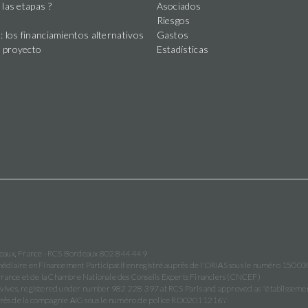
 las etapas ?
Asociados
Riesgos
: los financiamientos alternativos
Gastos
 proyecto
Estadísticas
deaux, France · RCS Bordeaux 802 844 449
ermédiaire en Financement Participatif enregistré auprès de l'ORIAS sous le numéro 1500
France et de la Chambre Nationale des Conseils Experts Financiers (CNCEF)
vives, registered under number 982 228 397 at RCS Paris and approved as "établisse
auprès de la compagnie AIG sous le numéro de police RD02011216Y