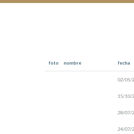
los
reembolsos
en vino
Domaine
de
Dons,
Domaine
foto
nombre
fecha
La
contreparties
Ganse
de
02/05/
La
15/10/
Ganse
PLANTACIÓN
28/07/
DE
ROUSSANE
24/07/
PARA