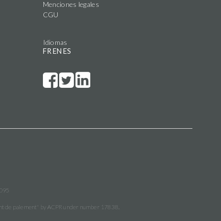
Menciones legales
CGU
Idiomas
FR
EN
ES
3095
ment de paiement" by ACPR under number 17838.