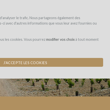
|
EN
|
ES
|
FR
registrar
iniciar la sesión
 d'analyser le trafic. Nous partageons également des
les-ci avec d'autres informations que vous leur avez fournies ou
Dons,
ous les cookies. Vous pourrez
modifier vos choix
à tout moment
contreparties
J'ACCEPTE LES COOKIES