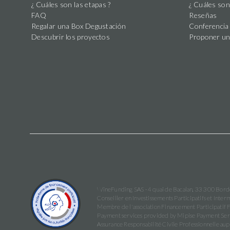
¿ Cuáles son las etapas ?
¿ Cuáles son
23:42
hasta el
FAQ
Reseñas
momento
Regalar una Box Degustación
Conferencia 
Descubrir los proyectos
Proponer un
Sólo es
compatible con
28/07/2018
este proyecto
320 €
18:47
hasta el
momento
Sólo es
compatible con
24/07/2018
este proyecto
170 €
18:40
hasta el
momento
WineFunding SAS · 4 quai de Bacalan, 33 300 Bor
Conseiller en Investissements Participatifs et Int
Membre de l'association Financement Participatif 
Apoya este
Payment services provided by Mipise Payment Ser
19/07/2018
proyecto y
320 €
Assurance Responsabilité Civile Professionnelle 