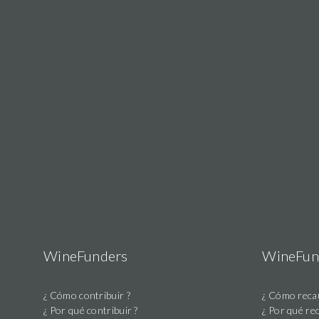
REEMBOLSO
EN
VINO
foto
nombre
fecha
descripción
cantidad
02/05/2019
patrocinadoress
170 €
07:50
9 proyectos
WineFunders
WineFun
Sólo es
¿ Cómo contribuir ?
¿ Cómo recau
compatible con
15/10/2018
¿ Por qué contribuir ?
¿ Por qué re
este proyecto
170 €