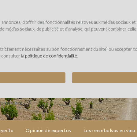
UNDER
WINEFUNDE
WINEFUNDING
 el vino
Financio mi proyecto
Descubra nuestros servicios
annonces, d'offrir des fonctionnalités relatives aux médias sociaux et
s de médias sociaux, de publicité et d'analyse, qui peuvent combiner cel
 Ganse
 strictement nécessaires au bon fonctionnement du site) ou accepter t
z consulter la
politique de confidentialité
.
OUSSANE PARA LA NUEVA CUVÉE DE BLANCO
queyras)
O EN VINO
oyecto
Opinión de expertos
Los reembolsos en vino