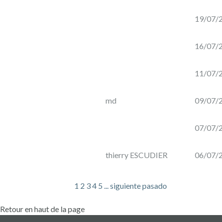
LA
NUEVA
19/07/
CUVÉE
DE
16/07/
BLANCO
11/07/
por
Domaine
md
09/07/
de
la
07/07/
Ganse
(Vacqueyras)
thierry ESCUDIER
06/07/
1
2
3
4
5
...
siguiente
pasado
Côtes
du
Retour en haut de la page
Rhône