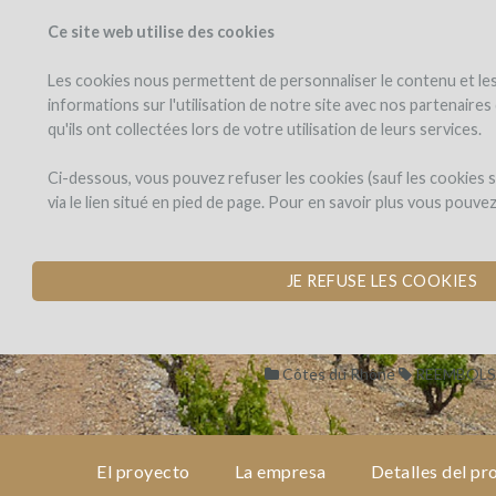
Ce site web utilise des cookies
PROYECTOS
WINEF
Veo los proyectos
Invierto en
Les cookies nous permettent de personnaliser le contenu et les 
informations sur l'utilisation de notre site avec nos partenaire
qu'ils ont collectées lors de votre utilisation de leurs services.
Domaine
el
proyecto
de
Domaine de La
Ci-dessous, vous pouvez refuser les cookies (sauf les cookies
La
via le lien situé en pied de page. Pour en savoir plus vous pouve
Ganse
PLANTACIÓN DE R
la
empresa
por Domaine de la Ganse (Vac
JE REFUSE LES COOKIES
detalles
del
proyecto
Côtes du Rhône
REEMBOLS
opinión
de
El proyecto
La empresa
Detalles del pr
expertos