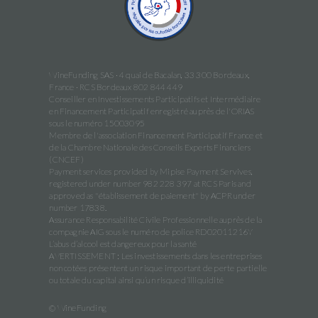
WineFunding SAS · 4 quai de Bacalan, 33 300 Bordeaux,
France · RCS Bordeaux 802 844 449
Conseiller en Investissements Participatifs et Intermédiaire
en Financement Participatif enregistré auprès de l'ORIAS
sous le numéro 15003095
Membre de l'association Financement Participatif France et
de la Chambre Nationale des Conseils Experts Financiers
(CNCEF)
Payment services provided by Mipise Payment Servives,
registered under number 982 228 397 at RCS Paris and
approved as "établissement de paiement" by ACPR under
number 17838.
Assurance Responsabilité Civile Professionnelle auprès de la
compagnie AIG sous le numéro de police RD02011216Y
L’abus d’alcool est dangereux pour la santé
AVERTISSEMENT : Les investissements dans les entreprises
non cotées présentent un risque important de perte partielle
ou totale du capital ainsi qu’un risque d’illiquidité
© WineFunding