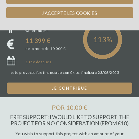
J'ACCEPTE LES COOKIES
19
winefunders
11 399 €
de la meta de 10 000 €
1 año
después
este proyecto fue financiado con éxito. finaliza a 23/06/2025
JE CONTRIBUE
POR 10.00 €
FREE SUPPORT: I WOULD LIKE TO SUPPORT THE
PROJECT FOR NO CONSIDERATION (FROM €10)
You wish to support this project with an amount of your