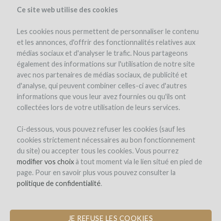
Ce site web utilise des cookies
Les cookies nous permettent de personnaliser le contenu
et les annonces, d'offrir des fonctionnalités relatives aux
médias sociaux et d'analyser le trafic. Nous partageons
el proyecto
également des informations sur l'utilisation de notre site
avec nos partenaires de médias sociaux, de publicité et
d'analyse, qui peuvent combiner celles-ci avec d'autres
informations que vous leur avez fournies ou qu'ils ont
collectées lors de votre utilisation de leurs services.
Ci-dessous, vous pouvez refuser les cookies (sauf les
cookies strictement nécessaires au bon fonctionnement
LIBERA PRIMA
du site) ou accepter tous les cookies. Vous pourrez
modifier vos choix
CONSERVACIÓN DE UNA PARCELA
à tout moment via le lien situé en pied de
page. Pour en savoir plus vous pouvez consulter la
DE VIÑAS VIEJAS DE CARIGNAN.
politique de confidentialité
.
Este proyecto todavía no se ha actualizado.
JE REFUSE LES COOKIES