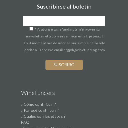
Suscribirse al boletín
*
j’autorise winefunding à m'envoyer sa
newsletter et à conserver mon email. je peux à
tout moment me désincrire sur simple demande
écrite à l'adresse email : rgpd@winefunding.com
If
you
are
a
human,
WineFunders
ignore
¿ Cómo contribuir ?
this
¿ Por qué contribuir ?
field
¿ Cuáles son las etapas ?
FAQ