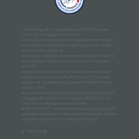
WineFunding SAS · 4 quai de Bacalan, 33 300 Bordeaux,
France · RCS Bordeaux 802 844 449
Conseiller en Investissements Participatifs et Intermédiaire
en Financement Participatif enregistré auprès de l'ORIAS
sous le numéro 15003095
Membre de l'association Financement Participatif France et
de la Chambre Nationale des Conseils Experts Financiers
(CNCEF)
Payment services provided by Mipise Payment Servives,
registered under number 982 228 397 at RCS Paris and
approved as "établissement de paiement" by ACPR under
number 17838.
Assurance Responsabilité Civile Professionnelle auprès de la
compagnie AIG sous le numéro de police RD02011216Y
L’abus d’alcool est dangereux pour la santé
AVERTISSEMENT : Les investissements dans les entreprises
non cotées présentent un risque important de perte partielle
ou totale du capital ainsi qu’un risque d’illiquidité
© WineFunding