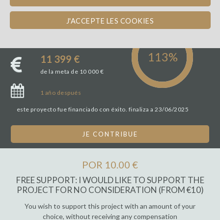
J'ACCEPTE LES COOKIES
19
winefunders
11 399 €
de la meta de 10 000 €
1 año
después
este proyecto fue financiado con éxito. finaliza a 23/06/2025
JE CONTRIBUE
POR 10.00 €
FREE SUPPORT: I WOULD LIKE TO SUPPORT THE
PROJECT FOR NO CONSIDERATION (FROM €10)
You wish to support this project with an amount of your
choice, without receiving any compensation