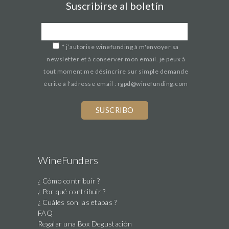
Suscribirse al boletín
*
j’autorise winefunding à m'envoyer sa
newsletter et à conserver mon email. je peux à
tout moment me désincrire sur simple demande
écrite à l'adresse email : rgpd@winefunding.com
WineFunders
¿ Cómo contribuir ?
¿ Por qué contribuir ?
¿ Cuáles son las etapas ?
FAQ
Regalar una Box Degustación