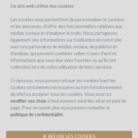
Ce site web utilise des cookies
Les cookies nous permettent de personnaliser le contenu
et les annonces, d'offrir des fonctionnalités relatives aux
médias sociaux et d'analyser le trafic. Nous partageons
el proyecto
également des informations sur l'utilisation de notre site
avec nos partenaires de médias sociaux, de publicité et
d'analyse, qui peuvent combiner celles-ci avec d'autres
informations que vous leur avez fournies ou qu'ils ont
collectées lors de votre utilisation de leurs services.
Ci-dessous, vous pouvez refuser les cookies (sauf les
cookies strictement nécessaires au bon fonctionnement
LIBERA PRIMA
du site) ou accepter tous les cookies. Vous pourrez
modifier vos choix
CONSERVACIÓN DE UNA PARCELA
à tout moment via le lien situé en pied de
page. Pour en savoir plus vous pouvez consulter la
DE VIÑAS VIEJAS DE CARIGNAN.
politique de confidentialité
.
nuevo comentario
JE REFUSE LES COOKIES