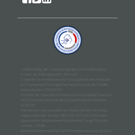
WineFunding SAS · 4 quai de Bacalan, 33 300 Bordeaux,
France · RCS Bordeaux 802 844 449
Conseiller en Investissements Participatifs et Intermédiaire
en Financement Participatif enregistré auprès de l'ORIAS
sous le numéro 15003095
Membre de l'association Financement Participatif France et
de la Chambre Nationale des Conseils Experts Financiers
(CNCEF)
Payment services provided by Mipise Payment Servives,
registered under number 982 228 397 at RCS Paris and
approved as "établissement de paiement" by ACPR under
number 17838.
Assurance Responsabilité Civile Professionnelle auprès de la