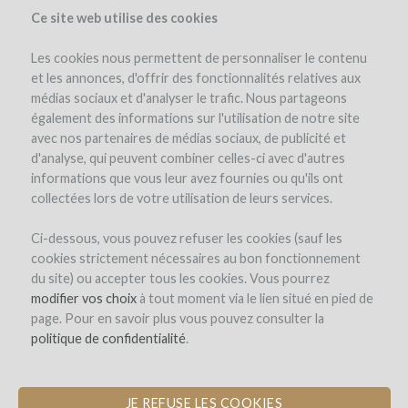
Ce site web utilise des cookies
Les cookies nous permettent de personnaliser le contenu
et les annonces, d'offrir des fonctionnalités relatives aux
médias sociaux et d'analyser le trafic. Nous partageons
el proyecto
la empresa
el equipo
detalles del proyecto
également des informations sur l'utilisation de notre site
opinión de expertos
los reembolsos en vino
noticias (0)
avec nos partenaires de médias sociaux, de publicité et
d'analyse, qui peuvent combiner celles-ci avec d'autres
winefunders
(3)
comentarios (0)
informations que vous leur avez fournies ou qu'ils ont
collectées lors de votre utilisation de leurs services.
Ci-dessous, vous pouvez refuser les cookies (sauf les
cookies strictement nécessaires au bon fonctionnement
du site) ou accepter tous les cookies. Vous pourrez
modifier vos choix
à tout moment via le lien situé en pied de
page. Pour en savoir plus vous pouvez consulter la
Achat des livres sur les Financements
politique de confidentialité
.
Alternatifs
ÉCRITS PAR MAXIME DEBURE AUX
ÉDITIONS FÉRET
JE REFUSE LES COOKIES