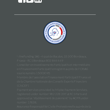
WineFunding SAS · 4 quai de Bacalan, 33 300 Bordeaux,
France · RCS Bordeaux 802 844 449
Conseiller en Investissements Participatifs et Intermédiaire
en Financement Participatif enregistré auprès de l'ORIAS
sous le numéro 15003095
Membre de l'association Financement Participatif France et
de la Chambre Nationale des Conseils Experts Financiers
(CNCEF)
Payment services provided by Mipise Payment Servives,
registered under number 982 228 397 at RCS Paris and
approved as "établissement de paiement" by ACPR under
number 17838.
Assurance Responsabilité Civile Professionnelle auprès de la