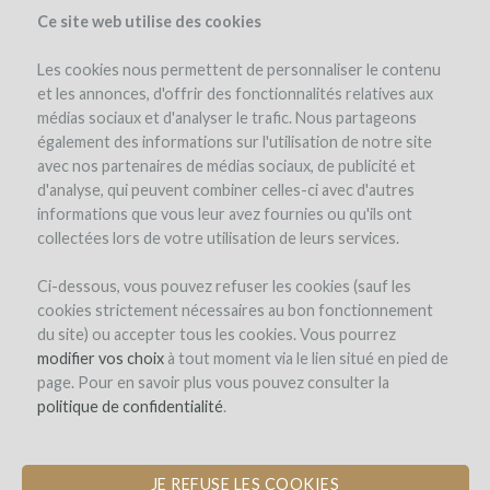
Ce site web utilise des cookies
Les cookies nous permettent de personnaliser le contenu
et les annonces, d'offrir des fonctionnalités relatives aux
médias sociaux et d'analyser le trafic. Nous partageons
el proyecto
la empresa
el equipo
detalles del proyecto
également des informations sur l'utilisation de notre site
opinión de expertos
los reembolsos en vino
noticias (0)
avec nos partenaires de médias sociaux, de publicité et
d'analyse, qui peuvent combiner celles-ci avec d'autres
winefunders
(3)
comentarios (0)
informations que vous leur avez fournies ou qu'ils ont
collectées lors de votre utilisation de leurs services.
Ci-dessous, vous pouvez refuser les cookies (sauf les
cookies strictement nécessaires au bon fonctionnement
du site) ou accepter tous les cookies. Vous pourrez
modifier vos choix
à tout moment via le lien situé en pied de
page. Pour en savoir plus vous pouvez consulter la
Achat des livres sur les Financements
politique de confidentialité
.
Alternatifs
ÉCRITS PAR MAXIME DEBURE AUX
ÉDITIONS FÉRET
JE REFUSE LES COOKIES