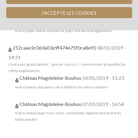
nuevo comentario
J'ACCEPTE LES COOKIES
Château Magdeleine-Bouhou
14/01/2019 - 15:29
merci pour votre soutien et pour ces encouragements.
212caae3c060a03a9f474e75f0ca8e91
08/01/2019 -
14:21
c'est avec grand plaisir , que je souscris , connaissant la qualité de
cette exploitation .
Château Magdeleine-Bouhou
14/01/2019 - 15:23
merci beaucoup pour votre fidélité et votre soutien!
Château Magdeleine-Bouhou
07/01/2019 - 16:54
merci beaucoup! nous vous souhaitons également une très
belle année!