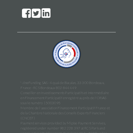
WineFunding SAS · 4 quai de Bacalan, 33 300 Bordeaux,
France · RCS Bordeaux 802 844 449
Conseiller en Investissements Participatifs et Intermédiaire
en Financement Participatif enregistré auprès de l'ORIAS
sous le numéro 15003095
Membre de l'association Financement Participatif France et
de la Chambre Nationale des Conseils Experts Financiers
(CNCEF)
Payment services provided by Mipise Payment Servives,
registered under number 982 228 397 at RCS Paris and