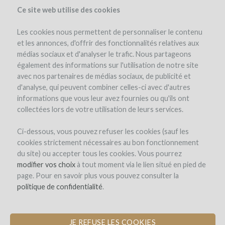
Ce site web utilise des cookies
Les cookies nous permettent de personnaliser le contenu
et les annonces, d'offrir des fonctionnalités relatives aux
médias sociaux et d'analyser le trafic. Nous partageons
el proyecto
la empresa
detalles del proyecto
également des informations sur l'utilisation de notre site
los reembolsos en vino
winefunders
(102)
avec nos partenaires de médias sociaux, de publicité et
d'analyse, qui peuvent combiner celles-ci avec d'autres
informations que vous leur avez fournies ou qu'ils ont
collectées lors de votre utilisation de leurs services.
Ci-dessous, vous pouvez refuser les cookies (sauf les
cookies strictement nécessaires au bon fonctionnement
du site) ou accepter tous les cookies. Vous pourrez
Château Magdeleine Bouhou
modifier vos choix
à tout moment via le lien situé en pied de
page. Pour en savoir plus vous pouvez consulter la
CONVERSIÓN A LA AGRICULTURA
politique de confidentialité
.
ECOLÓGICA
JE REFUSE LES COOKIES