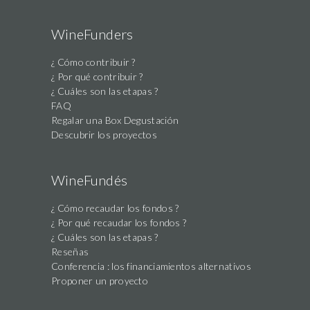
a
human,
WineFunders
ignore
¿ Cómo contribuir ?
this
¿ Por qué contribuir ?
field
¿ Cuáles son las etapas ?
FAQ
Regalar una Box Degustación
Descubrir los proyectos
WineFundés
¿ Cómo recaudar los fondos ?
¿ Por qué recaudar los fondos ?
¿ Cuáles son las etapas ?
Reseñas
Conferencia : los financiamientos alternativos
Proponer un proyecto