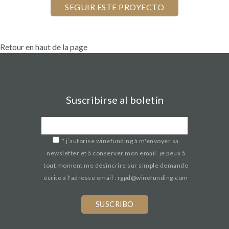
Retour en haut de la page
Suscribirse al boletín
*
j’autorise winefunding à m'envoyer sa
newsletter et à conserver mon email. je peux à
tout moment me désincrire sur simple demande
écrite à l'adresse email : rgpd@winefunding.com
If
you
are