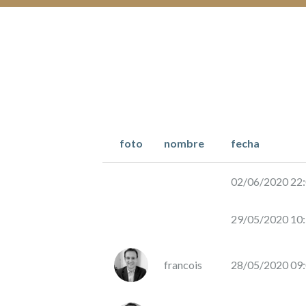
to
support
the
winemaker
ORDER
WINE
foto
nombre
fecha
TO
SUPPORT
02/06/2020 22
THE
WINEGROWER
(NO
29/05/2020 10
PROFIT
FOR
WINEFUNDING)
francois
28/05/2020 09