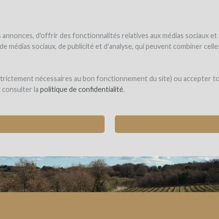
UNDER
WINEFUNDE
WINEFUNDING
 el vino
Financio mi proyecto
Descubra nuestros servicios
annonces, d'offrir des fonctionnalités relatives aux médias sociaux et
s de médias sociaux, de publicité et d'analyse, qui peuvent combiner cel
Buy Wine to support the winemake
 strictement nécessaires au bon fonctionnement du site) ou accepter t
z consulter la
politique de confidentialité
.
UPPORT THE WINEGROWER (NO PROFIT FOR 