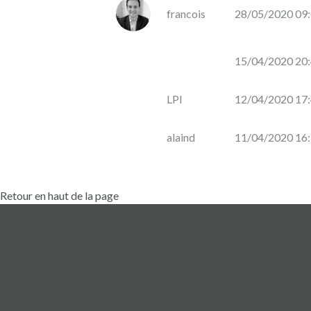
por
francois
28/05/2020 09
Mas
Gabriel
(Caux)
15/04/2020 20
LPI
12/04/2020 17
Languedoc
alaind
11/04/2020 16
Retour en haut de la page
foto
nombre
fecha
descripción
cantidad
Apoya este
02/06/2020
proyecto y
94 €