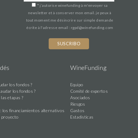
*
j’autorise winefunding à m'envoyer sa
newsletter et à conserver mon email. je peux à
tout moment me désincrire sur simple demande
écrite à l'adresse email : rgpd@winefunding.com
dés
WineFunding
dar los fondos ?
Equipo
caudar los fondos ?
Comité de expertos
 las etapas ?
Asociados
Riesgos
: los financiamientos alternativos
Gastos
 proyecto
Estadísticas