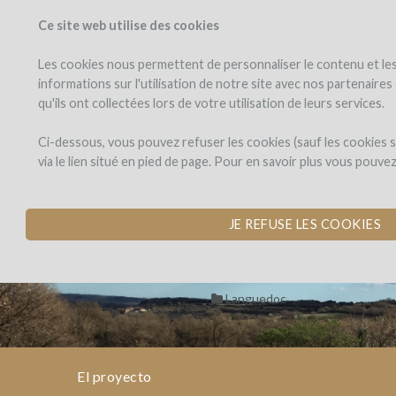
Ce site web utilise des cookies
PROYECTOS
WINEF
Veo los proyectos
Invierto en
Les cookies nous permettent de personnaliser le contenu et les 
informations sur l'utilisation de notre site avec nos partenaire
qu'ils ont collectées lors de votre utilisation de leurs services.
Mas
el
proyecto
Gabriel
Mas Gabriel - 
Ci-dessous, vous pouvez refuser les cookies (sauf les cookies
-
via le lien situé en pied de page. Pour en savoir plus vous pouve
Buy
ORDER WINE TO S
Mas
Wine
Gabriel
Dons,
Mas
to
por Mas Gabriel (Caux)
-
contreparties
JE REFUSE LES COOKIES
support
Buy
Gabriel
the
Wine
winemaker
to
-
Languedoc
support
the
Buy
winemaker
Wine
El proyecto