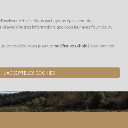
|
EN
|
ES
|
FR
registrar
iniciar la sesión
 d'analyser le trafic. Nous partageons également des
les-ci avec d'autres informations que vous leur avez fournies ou
Dons,
r
ous les cookies. Vous pourrez
modifier vos choix
à tout moment
contreparties
WINEFUNDING)
J'ACCEPTE LES COOKIES