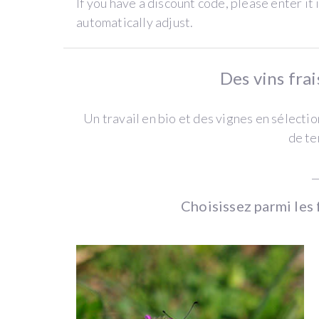
If you have a discount code, please enter it 
automatically adjust.
descripción
Des vins frai
←
see
Un travail en bio et des vignes en sélecti
wine
de te
offers
for
_
all
Choisissez parmi les
wine
estates
BUY
MAS