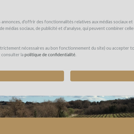
UNDER
WINEFUNDE
WINEFUNDING
 el vino
Financio mi proyecto
Descubra nuestros servicios
annonces, d'offrir des fonctionnalités relatives aux médias sociaux et
s de médias sociaux, de publicité et d'analyse, qui peuvent combiner cel
Buy Wine to support the winemake
 strictement nécessaires au bon fonctionnement du site) ou accepter t
z consulter la
politique de confidentialité
.
UPPORT THE WINEGROWER (NO PROFIT FOR 