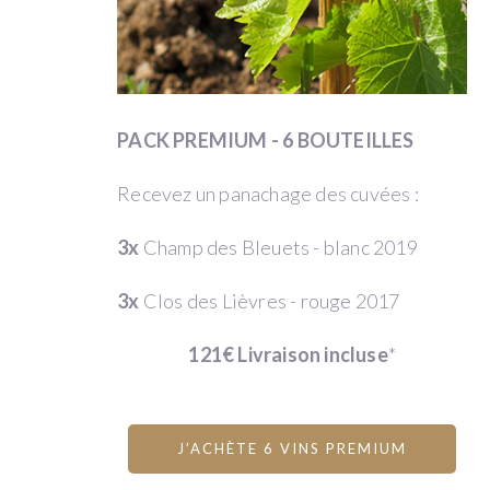
quickly
send
the
wines
to
PACK PREMIUM - 6 BOUTEILLES
your
address.
Recevez un panachage des cuvées :
Shipping
3x
Champ des Bleuets - blanc 2019
fees
3x
Clos des Lièvres - rouge 2017
are
included
121€ Livraison incluse
*
for
continental
France.
J’ACHÈTE 6 VINS PREMIUM
For
other