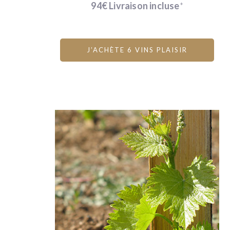
plantation
94€ Livraison incluse
*
of
Grenache
and
J’ACHÈTE 6 VINS PLAISIR
Cinsault
on
WineFunding
.
You
can
buy
their
wines
online
and
the
winemaker
will