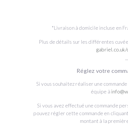
destinations,
please
see
*Livraison à domicile incluse en F
below
the
Plus de détails sur les différentes cuvée
section
gabriel.co.uk
“International
_
shipping”
where
Réglez votre comm
you
can
Si vous souhaitez réaliser une commande
choose
équipe à
info@w
to
Si vous avez effectué une commande per
pay
pouvez régler cette commande en cliquant 
the
montant à la premièr
relevant