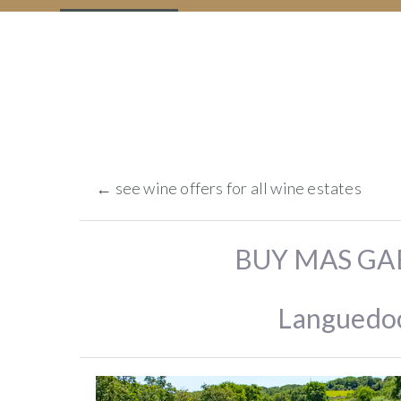
to
support
the
winemaker
descripción
ORDER
WINE
← see wine offers for all wine estates
TO
SUPPORT
THE
BUY MAS GA
WINEGROWER
(NO
PROFIT
Languedoc
FOR
WINEFUNDING)