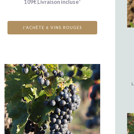
109€ Livraison incluse
*
J’ACHÈTE 6 VINS ROUGES
L