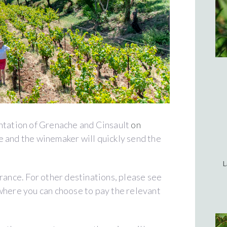
antation of Grenache and Cinsault
on
ne and the winemaker will quickly send the
L
France. For other destinations, please see
where you can choose to pay the relevant