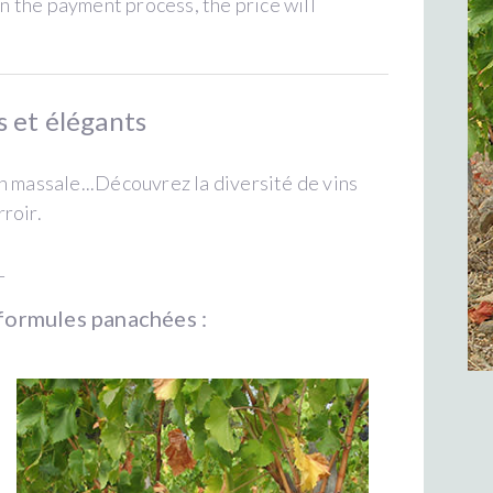
in the payment process, the price will
s et élégants
on massale...Découvrez la diversité de vins
rroir.
_
 formules panachées :