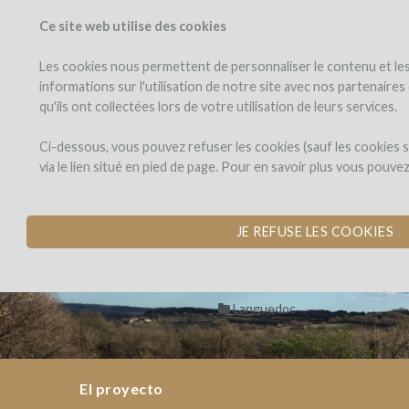
Ce site web utilise des cookies
PROYECTOS
WINEF
Veo los proyectos
Invierto en
Les cookies nous permettent de personnaliser le contenu et les 
informations sur l'utilisation de notre site avec nos partenaire
qu'ils ont collectées lors de votre utilisation de leurs services.
Mas
el
proyecto
Gabriel
Mas Gabriel - 
Ci-dessous, vous pouvez refuser les cookies (sauf les cookies
-
via le lien situé en pied de page. Pour en savoir plus vous pouve
Buy
ORDER WINE TO S
Mas
Wine
Gabriel
Dons,
to
Mas
por Mas Gabriel (Caux)
JE REFUSE LES COOKIES
-
contreparties
support
Buy
the
Gabriel
Wine
winemaker
to
-
Languedoc
support
the
Buy
winemaker
Wine
El proyecto