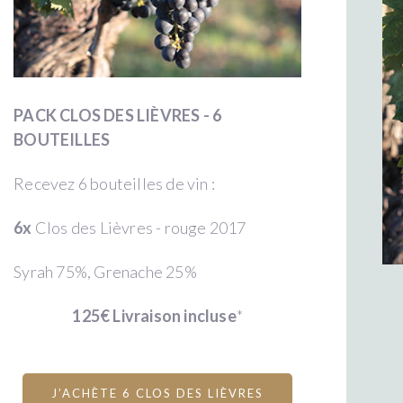
PACK CLOS DES LIÈVRES - 6
BOUTEILLES
Recevez 6 bouteilles de vin :
6x
Clos des Lièvres - rouge 2017
Syrah 75%, Grenache 25%
125€ Livraison incluse
*
J’ACHÈTE 6 CLOS DES LIÈVRES