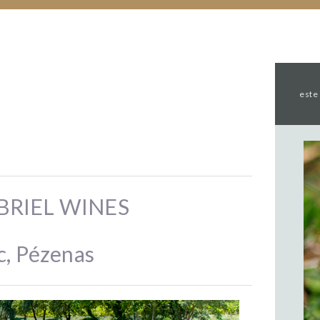
este
BRIEL WINES
, Pézenas