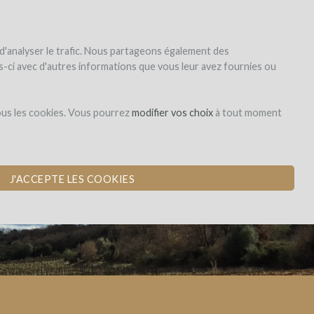
|
EN
|
ES
|
FR
registrar
iniciar la sesión
 d'analyser le trafic. Nous partageons également des
les-ci avec d'autres informations que vous leur avez fournies ou
Dons,
r
ous les cookies. Vous pourrez
modifier vos choix
à tout moment
contreparties
WINEFUNDING)
J'ACCEPTE LES COOKIES