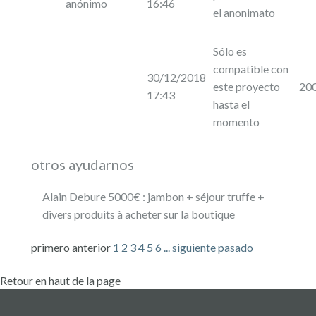
anónimo
16:46
el anonimato
Sólo es
compatible con
30/12/2018
este proyecto
20
17:43
hasta el
momento
otros ayudarnos
Alain Debure 5000€ : jambon + séjour truffe +
divers produits à acheter sur la boutique
primero
anterior
1
2
3
4
5
6
...
siguiente
pasado
Retour en haut de la page