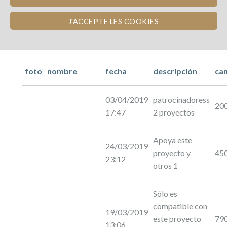
J'ACCEPTE LES COOKIES
foto
nombre
fecha
descripción
ca
03/04/2019
patrocinadoress
20
17:47
2 proyectos
Apoya este
24/03/2019
proyecto y
45
23:12
otros 1
Sólo es
compatible con
19/03/2019
este proyecto
79
13:06