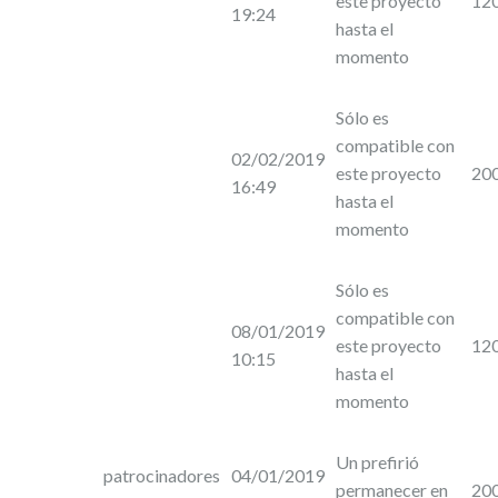
este proyecto
12
19:24
hasta el
momento
Sólo es
compatible con
02/02/2019
este proyecto
20
16:49
hasta el
momento
Sólo es
compatible con
08/01/2019
este proyecto
12
10:15
hasta el
momento
Un prefirió
patrocinadores
04/01/2019
permanecer en
20