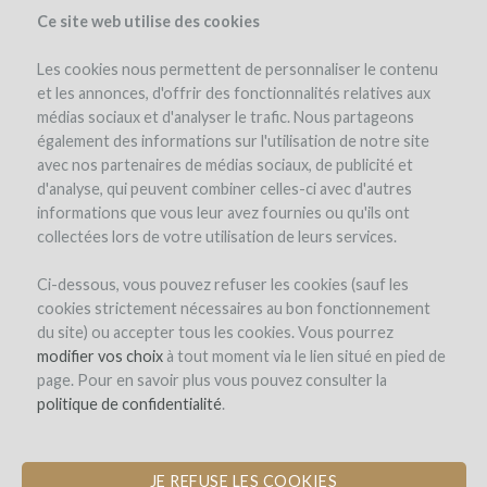
Ce site web utilise des cookies
Les cookies nous permettent de personnaliser le contenu
et les annonces, d'offrir des fonctionnalités relatives aux
médias sociaux et d'analyser le trafic. Nous partageons
el proyecto
la empresa
detalles del proyecto
opinión de expertos
également des informations sur l'utilisation de notre site
los reembolsos en vino
noticias (4)
winefunders
(81)
avec nos partenaires de médias sociaux, de publicité et
d'analyse, qui peuvent combiner celles-ci avec d'autres
informations que vous leur avez fournies ou qu'ils ont
collectées lors de votre utilisation de leurs services.
Ci-dessous, vous pouvez refuser les cookies (sauf les
cookies strictement nécessaires au bon fonctionnement
du site) ou accepter tous les cookies. Vous pourrez
Domaine de Saint-Géry
modifier vos choix
à tout moment via le lien situé en pied de
page. Pour en savoir plus vous pouvez consulter la
CONSTRUCCIÓN DE UNA CAVA DE
politique de confidentialité
.
PIEDRA, PARA UN VIÑEDO
AGROECOLÓGICO
JE REFUSE LES COOKIES