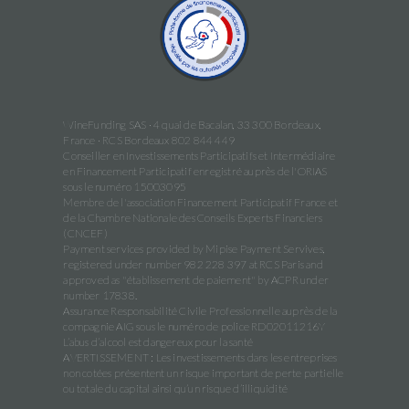
WineFunding SAS · 4 quai de Bacalan, 33 300 Bordeaux,
France · RCS Bordeaux 802 844 449
Conseiller en Investissements Participatifs et Intermédiaire
en Financement Participatif enregistré auprès de l'ORIAS
sous le numéro 15003095
Membre de l'association Financement Participatif France et
de la Chambre Nationale des Conseils Experts Financiers
(CNCEF)
Payment services provided by Mipise Payment Servives,
registered under number 982 228 397 at RCS Paris and
approved as "établissement de paiement" by ACPR under
number 17838.
Assurance Responsabilité Civile Professionnelle auprès de la
compagnie AIG sous le numéro de police RD02011216Y
L’abus d’alcool est dangereux pour la santé
AVERTISSEMENT : Les investissements dans les entreprises
non cotées présentent un risque important de perte partielle
ou totale du capital ainsi qu’un risque d’illiquidité