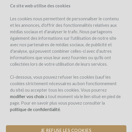
Ce site web utilise des cookies
Les cookies nous permettent de personnaliser le contenu
et les annonces, d'offrir des fonctionnalités relatives aux
médias sociaux et d'analyser le trafic. Nous partageons
el proyecto
el equipo
detalles del proyecto
los reembolsos en vino
également des informations sur l'utilisation de notre site
winefunders
(83)
avec nos partenaires de médias sociaux, de publicité et
d'analyse, qui peuvent combiner celles-ci avec d'autres
informations que vous leur avez fournies ou qu'ils ont
collectées lors de votre utilisation de leurs services.
Ci-dessous, vous pouvez refuser les cookies (sauf les
cookies strictement nécessaires au bon fonctionnement
du site) ou accepter tous les cookies. Vous pourrez
modifier vos choix
à tout moment via le lien situé en pied de
page. Pour en savoir plus vous pouvez consulter la
politique de confidentialité
.
JE REFUSE LES COOKIES