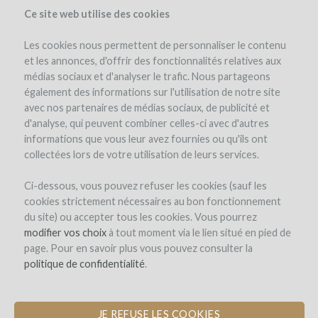
Ce site web utilise des cookies
Les cookies nous permettent de personnaliser le contenu
et les annonces, d'offrir des fonctionnalités relatives aux
médias sociaux et d'analyser le trafic. Nous partageons
le projet
l'équipe
détails du projet
les remboursements en vin
également des informations sur l'utilisation de notre site
actualités (3)
winefunders
(123)
avec nos partenaires de médias sociaux, de publicité et
d'analyse, qui peuvent combiner celles-ci avec d'autres
informations que vous leur avez fournies ou qu'ils ont
collectées lors de votre utilisation de leurs services.
Ci-dessous, vous pouvez refuser les cookies (sauf les
cookies strictement nécessaires au bon fonctionnement
du site) ou accepter tous les cookies. Vous pourrez
Domaine des Jeunes Pousses
modifier vos choix
à tout moment via le lien situé en pied de
page. Pour en savoir plus vous pouvez consulter la
CRÉATION D'UNE PÉPINIÈRE DE
politique de confidentialité
.
JEUNES VIGNERONS
JE REFUSE LES COOKIES