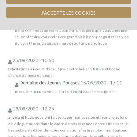
nouveau commentaire
J'ACCEPTE LES COOKIES
Domaine des Jeunes Pousses
14/10/2020 - 10:50
hello !!!! merci de votre soutient, on espère que vous allez bien
!!! on viendra vous voir avec grand plaisir pour déguster les vins
du coin !! gros bisous de nous deux ! angela et hugo
25/08/2020 - 10:50
félicitations à ivan et thibault pour cette belle initiative et bonne
chance à angela et hugo !
Domaine des Jeunes Pousses
15/09/2020 - 17:11
merci beaucoup à vous ! à très bientôt dans le beaujolais !
19/08/2020 - 12:25
angela et hugo nous ont fait partager leur passion et leur projet lors
de 2 dégustations dans le cadre de nos vacances entre amis dans le
beaujolais. ils défendent des convictions fortes notamment autour
de la culture biologique. nous leur souhaitons le meilleur pour la