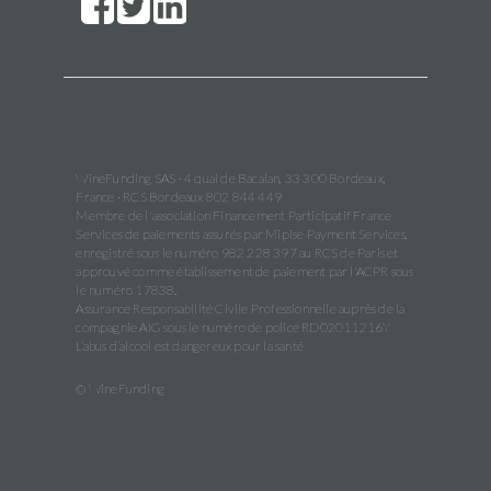
WineFunding SAS · 4 quai de Bacalan, 33 300 Bordeaux,
France · RCS Bordeaux 802 844 449
Membre de l'association Financement Participatif France
Services de paiements assurés par Mipise Payment Services,
enregistré sous le numéro 982 228 397 au RCS de Paris et
approuvé comme établissement de paiement par l'ACPR sous
le numéro 17838.
Assurance Responsabilité Civile Professionnelle auprès de la
compagnie AIG sous le numéro de police RD02011216Y
L’abus d’alcool est dangereux pour la santé
© WineFunding