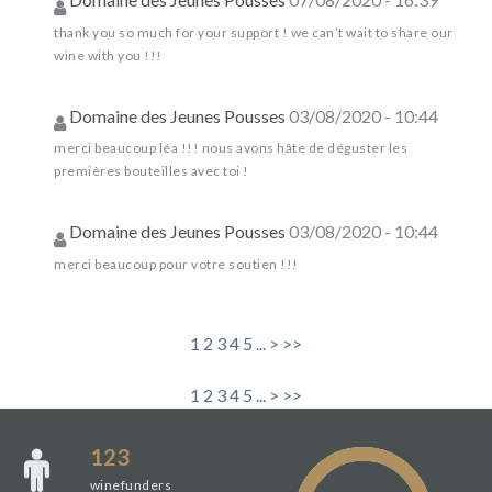
thank you so much for your support ! we can’t wait to share our
wine with you !!!
Domaine des Jeunes Pousses
03/08/2020 - 10:44
merci beaucoup léa !!! nous avons hâte de déguster les
premières bouteilles avec toi !
Domaine des Jeunes Pousses
03/08/2020 - 10:44
merci beaucoup pour votre soutien !!!
1
2
3
4
5
...
>
>>
1
2
3
4
5
...
>
>>
123
winefunders