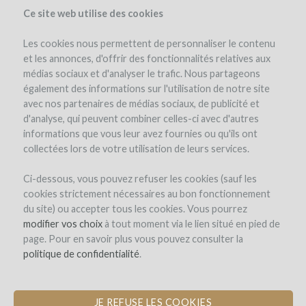
Ce site web utilise des cookies
Les cookies nous permettent de personnaliser le contenu
et les annonces, d'offrir des fonctionnalités relatives aux
médias sociaux et d'analyser le trafic. Nous partageons
le projet
l'équipe
détails du projet
les remboursements en vin
également des informations sur l'utilisation de notre site
actualités (3)
winefunders
(123)
avec nos partenaires de médias sociaux, de publicité et
d'analyse, qui peuvent combiner celles-ci avec d'autres
informations que vous leur avez fournies ou qu'ils ont
collectées lors de votre utilisation de leurs services.
Ci-dessous, vous pouvez refuser les cookies (sauf les
cookies strictement nécessaires au bon fonctionnement
du site) ou accepter tous les cookies. Vous pourrez
Domaine des Jeunes Pousses
modifier vos choix
à tout moment via le lien situé en pied de
page. Pour en savoir plus vous pouvez consulter la
CRÉATION D'UNE PÉPINIÈRE DE
politique de confidentialité
.
JEUNES VIGNERONS
JE REFUSE LES COOKIES