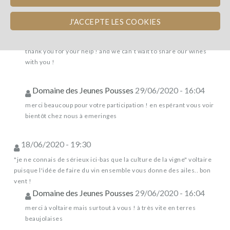
nouveau commentaire
J'ACCEPTE LES COOKIES
Domaine des Jeunes Pousses
01/07/2020 - 07:30
thank you for your help ! and we can’t wait to share our wines
with you !
Domaine des Jeunes Pousses
29/06/2020 - 16:04
merci beaucoup pour votre participation ! en espérant vous voir
bientôt chez nous à emeringes
18/06/2020 - 19:30
"je ne connais de sérieux ici-bas que la culture de la vigne" voltaire
puisque l'idée de faire du vin ensemble vous donne des ailes.. bon
vent !
Domaine des Jeunes Pousses
29/06/2020 - 16:04
merci à voltaire mais surtout à vous ! à très vite en terres
beaujolaises