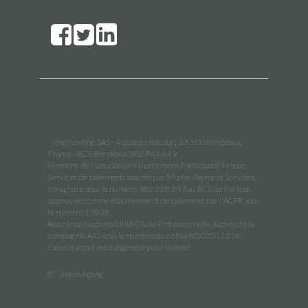
WineFunding SAS · 4 quai de Bacalan, 33 300 Bordeaux,
France · RCS Bordeaux 802 844 449
Membre de l'association Financement Participatif France
Services de paiements assurés par Mipise Payment Services,
enregistré sous le numéro 982 228 397 au RCS de Paris et
approuvé comme établissement de paiement par l'ACPR sous
le numéro 17838.
Assurance Responsabilité Civile Professionnelle auprès de la
compagnie AIG sous le numéro de police RD02011216Y
L’abus d’alcool est dangereux pour la santé
© WineFunding