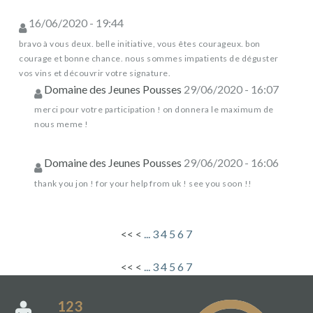
16/06/2020 - 19:44
bravo à vous deux. belle initiative, vous êtes courageux. bon
courage et bonne chance. nous sommes impatients de déguster
vos vins et découvrir votre signature.
Domaine des Jeunes Pousses
29/06/2020 - 16:07
merci pour votre participation ! on donnera le maximum de
nous meme !
Domaine des Jeunes Pousses
29/06/2020 - 16:06
thank you jon ! for your help from uk ! see you soon !!
<<
<
...
3
4
5
6
7
<<
<
...
3
4
5
6
7
123