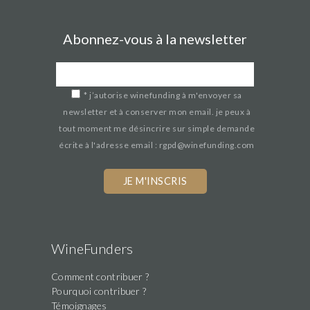
Abonnez-vous à la newsletter
*
j’autorise winefunding à m'envoyer sa
newsletter et à conserver mon email. je peux à
tout moment me désincrire sur simple demande
écrite à l'adresse email : rgpd@winefunding.com
If
you
are
a
human,
WineFunders
ignore
Comment contribuer ?
this
Pourquoi contribuer ?
field
Témoignages