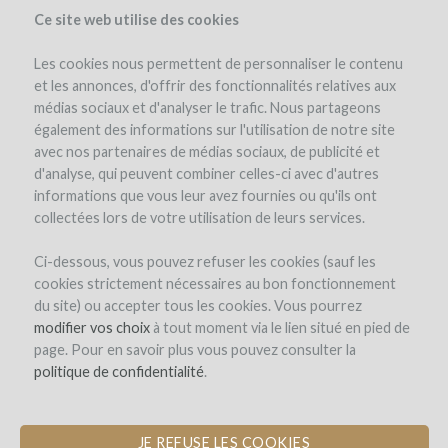
Ce site web utilise des cookies
Les cookies nous permettent de personnaliser le contenu
et les annonces, d'offrir des fonctionnalités relatives aux
médias sociaux et d'analyser le trafic. Nous partageons
le projet
le domaine
détails du projet
avis d'experts
également des informations sur l'utilisation de notre site
les remboursements en vin
avec nos partenaires de médias sociaux, de publicité et
d'analyse, qui peuvent combiner celles-ci avec d'autres
informations que vous leur avez fournies ou qu'ils ont
collectées lors de votre utilisation de leurs services.
Ci-dessous, vous pouvez refuser les cookies (sauf les
cookies strictement nécessaires au bon fonctionnement
du site) ou accepter tous les cookies. Vous pourrez
Domaine Les Mille Vignes
modifier vos choix
à tout moment via le lien situé en pied de
page. Pour en savoir plus vous pouvez consulter la
FINANCEMENT D'UNE NOUVELLE
politique de confidentialité
.
CUVERIE
JE REFUSE LES COOKIES