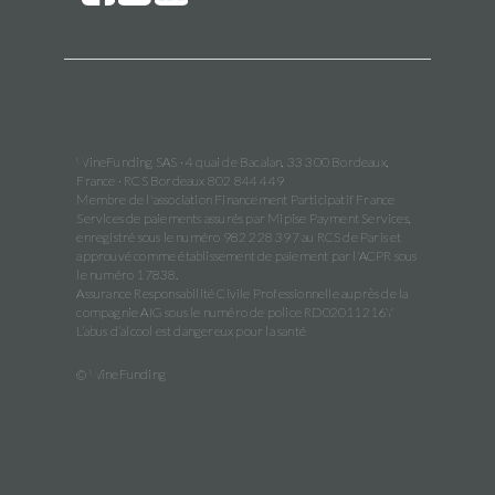
WineFunding SAS · 4 quai de Bacalan, 33 300 Bordeaux,
France · RCS Bordeaux 802 844 449
Membre de l'association Financement Participatif France
Services de paiements assurés par Mipise Payment Services,
enregistré sous le numéro 982 228 397 au RCS de Paris et
approuvé comme établissement de paiement par l'ACPR sous
le numéro 17838.
Assurance Responsabilité Civile Professionnelle auprès de la
compagnie AIG sous le numéro de police RD02011216Y
L’abus d’alcool est dangereux pour la santé
© WineFunding