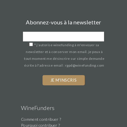
Abonnez-vous à la newsletter
*
j’autorise winefunding à m'envoyer sa
newsletter et à conserver mon email. je peux à
tout moment me désincrire sur simple demande
écrite à l'adresse email : rgpd@winefunding.com
If
you
are
a
human,
WineFunders
ignore
Comment contribuer ?
this
Pourquoi contribuer ?