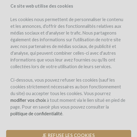
Ce site web utilise des cookies
Les cookies nous permettent de personnaliser le contenu
et les annonces, d'offrir des fonctionnalités relatives aux
médias sociaux et d'analyser le trafic. Nous partageons
le projet
le domaine
détails du projet
avis d'experts
également des informations sur l'utilisation de notre site
les remboursements en vin
actualités (4)
winefunders
(81)
avec nos partenaires de médias sociaux, de publicité et
d'analyse, qui peuvent combiner celles-ci avec d'autres
informations que vous leur avez fournies ou qu'ils ont
collectées lors de votre utilisation de leurs services.
Ci-dessous, vous pouvez refuser les cookies (sauf les
cookies strictement nécessaires au bon fonctionnement
du site) ou accepter tous les cookies. Vous pourrez
Domaine de Saint-Géry
modifier vos choix
à tout moment via le lien situé en pied de
page. Pour en savoir plus vous pouvez consulter la
CONSTRUCTION D'UN CHAI
politique de confidentialité
.
D'ÉLEVAGE EN PIERRE POUR UN
VIGNOBLE EN AGRO-ÉCOLOGIE
JE REFUSE LES COOKIES