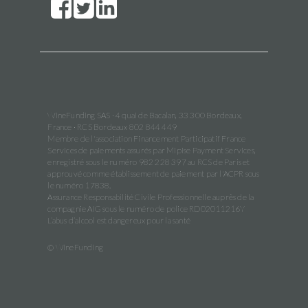
WineFunding SAS · 4 quai de Bacalan, 33 300 Bordeaux,
France · RCS Bordeaux 802 844 449
Membre de l'association Financement Participatif France
Services de paiements assurés par Mipise Payment Services,
enregistré sous le numéro 982 228 397 au RCS de Paris et
approuvé comme établissement de paiement par l'ACPR sous
le numéro 17838.
Assurance Responsabilité Civile Professionnelle auprès de la
compagnie AIG sous le numéro de police RD02011216Y
L’abus d’alcool est dangereux pour la santé
© WineFunding