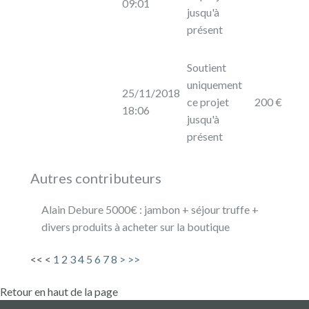
09:01
jusqu'à
présent
Soutient
uniquement
25/11/2018
ce projet
200 €
18:06
jusqu'à
présent
Autres contributeurs
Alain Debure 5000€ : jambon + séjour truffe +
divers produits à acheter sur la boutique
<<
<
1
2
3
4
5
6
7
8
>
>>
Retour en haut de la page