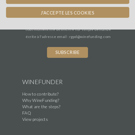
J'ACCEPTE LES COOKIES
*
j’autorise winefunding à m'envoyer sa
newsletter et à conserver mon email. je peux à
tout moment me désincrire sur simple demande
écrite à l'adresse email : rgpd@winefunding.com
If
you
are
a
human,
WINEFUNDER
ignore
How to contribute?
this
Why WineFunding?
field
What are the steps?
FAQ
View projects