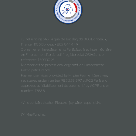
WineFunding SAS · 4 quai de Bacalan, 33 300 Bordeaux,
France · RCS Bordeaux 802 844 449
Conseiller en Investissements Participatifs et Intermédiaire
en Financement Participatif registered at ORIAS under
reference 15003095
Member of the professional organization Financement
Participatif France
Payment services provided by Mipise Payment Servives,
registered under number 982 228 397 at RCS Paris and
approved as "établissement de paiement" by ACPR under
number 17838.
Wine contains alcohol. Please enjoy wine responsibly.
© WineFunding