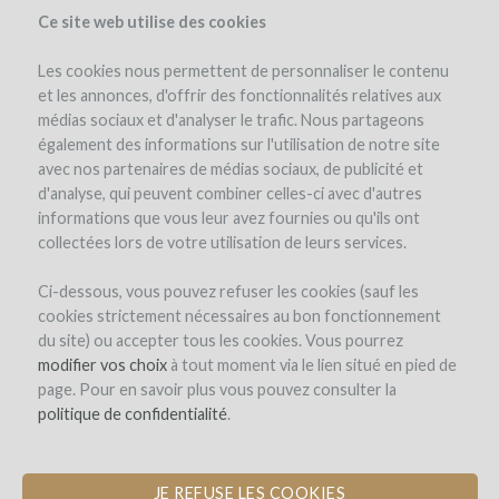
Ce site web utilise des cookies
Les cookies nous permettent de personnaliser le contenu
et les annonces, d'offrir des fonctionnalités relatives aux
médias sociaux et d'analyser le trafic. Nous partageons
the project
également des informations sur l'utilisation de notre site
avec nos partenaires de médias sociaux, de publicité et
d'analyse, qui peuvent combiner celles-ci avec d'autres
informations que vous leur avez fournies ou qu'ils ont
collectées lors de votre utilisation de leurs services.
Ci-dessous, vous pouvez refuser les cookies (sauf les
cookies strictement nécessaires au bon fonctionnement
Adega do Vulcao
du site) ou accepter tous les cookies. Vous pourrez
modifier vos choix
MAKING WINES ON VOLCANIC SOIL
à tout moment via le lien situé en pied de
page. Pour en savoir plus vous pouvez consulter la
IN AZORES
politique de confidentialité
.
JE REFUSE LES COOKIES