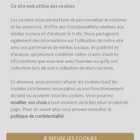
Ce site web utilise des cookies
Les cookies nous permettent de personnaliser le contenu
et les annonces, d'offrir des fonctionnalités relatives aux
médias sociaux et d'analyser le trafic. Nous partageons
the project
estate
expert opinion
pay-back in wine
également des informations sur l'utilisation de notre site
avec nos partenaires de médias sociaux, de publicité et
d'analyse, qui peuvent combiner celles-ci avec d'autres
informations que vous leur avez fournies ou qu'ils ont
collectées lors de votre utilisation de leurs services.
Ci-dessous, vous pouvez refuser les cookies (sauf les
cookies strictement nécessaires au bon fonctionnement
Domaine Allegria
du site) ou accepter tous les cookies. Vous pourrez
modifier vos choix
PLANTING A SPIRAL VINE TO
à tout moment via le lien situé en pied de
page. Pour en savoir plus vous pouvez consulter la
PRODUCE AN EXCEPTIONAL CUVÉE
politique de confidentialité
.
JE REFUSE LES COOKIES