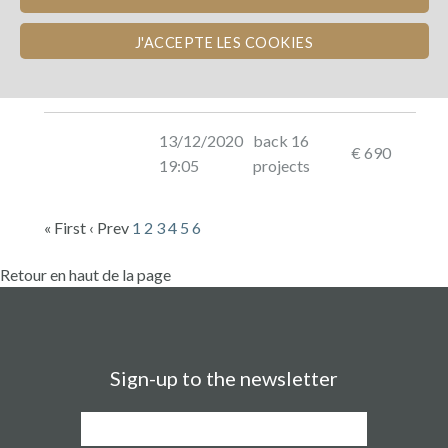
J'ACCEPTE LES COOKIES
Photo
Name
Dated
Description
Amount
13/12/2020
back 16
€ 690
19:05
projects
« First
‹ Prev
1
2
3
4
5
6
Retour en haut de la page
Sign-up to the newsletter