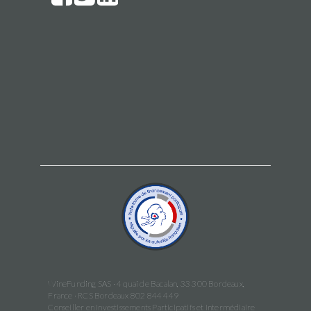
WineFunding SAS · 4 quai de Bacalan, 33 300 Bordeaux,
France · RCS Bordeaux 802 844 449
Conseiller en Investissements Participatifs et Intermédiaire