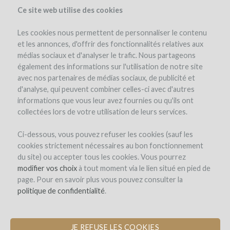
Ce site web utilise des cookies
Les cookies nous permettent de personnaliser le contenu
et les annonces, d'offrir des fonctionnalités relatives aux
médias sociaux et d'analyser le trafic. Nous partageons
the project
également des informations sur l'utilisation de notre site
avec nos partenaires de médias sociaux, de publicité et
d'analyse, qui peuvent combiner celles-ci avec d'autres
informations que vous leur avez fournies ou qu'ils ont
collectées lors de votre utilisation de leurs services.
Ci-dessous, vous pouvez refuser les cookies (sauf les
cookies strictement nécessaires au bon fonctionnement
Domaine de Cassagnas
du site) ou accepter tous les cookies. Vous pourrez
modifier vos choix
REPLANTING VINES AND OLIVE
à tout moment via le lien situé en pied de
page. Pour en savoir plus vous pouvez consulter la
TREES IN VITIFORESTRY
politique de confidentialité
.
new comment
JE REFUSE LES COOKIES