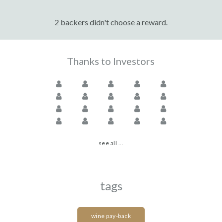
2 backers didn't choose a reward.
Thanks to Investors
see all ...
tags
wine pay-back