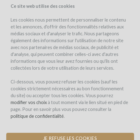
Ce site web utilise des cookies
Les cookies nous permettent de personnaliser le contenu
et les annonces, d'offrir des fonctionnalités relatives aux
médias sociaux et d'analyser le trafic. Nous partageons
the project
estate
project details
expert opinion
pay-back in wine
également des informations sur l'utilisation de notre site
avec nos partenaires de médias sociaux, de publicité et
d'analyse, qui peuvent combiner celles-ci avec d'autres
informations que vous leur avez fournies ou qu'ils ont
collectées lors de votre utilisation de leurs services.
Ci-dessous, vous pouvez refuser les cookies (sauf les
cookies strictement nécessaires au bon fonctionnement
Château Carpe Diem
du site) ou accepter tous les cookies. Vous pourrez
modifier vos choix
CONVERSION TO BIODYNAMIC
à tout moment via le lien situé en pied de
page. Pour en savoir plus vous pouvez consulter la
AGRICULTURE & INSTALLATION OF A
politique de confidentialité
WIND TURBINE
.
JE REFUSE LES COOKIES