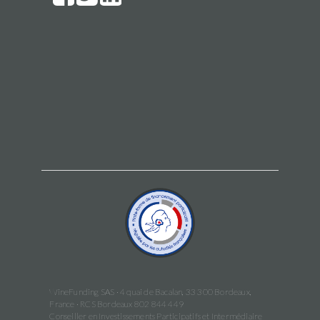
WineFunding SAS · 4 quai de Bacalan, 33 300 Bordeaux,
France · RCS Bordeaux 802 844 449
Conseiller en Investissements Participatifs et Intermédiaire