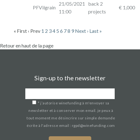
21/05/2021
back 2
PFVilgrain
€ 1,000
11:00
projects
« First
‹ Prev
1
2
3
4
5
6
7
8
9
Next ›
Last »
Retour en haut de la page
Sign-up to the newsletter
*
j’autorise winefunding à m'envoyer sa
newsletter et à conserver mon email. je peux à
tout moment me désincrire sur simple demande
écrite à l'adresse email : rgpd@winefunding.com