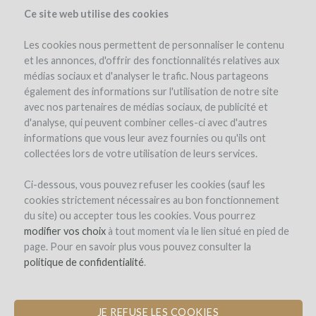
Ce site web utilise des cookies
Les cookies nous permettent de personnaliser le contenu
et les annonces, d'offrir des fonctionnalités relatives aux
médias sociaux et d'analyser le trafic. Nous partageons
the project
investors
(39)
également des informations sur l'utilisation de notre site
avec nos partenaires de médias sociaux, de publicité et
d'analyse, qui peuvent combiner celles-ci avec d'autres
informations que vous leur avez fournies ou qu'ils ont
collectées lors de votre utilisation de leurs services.
Ci-dessous, vous pouvez refuser les cookies (sauf les
cookies strictement nécessaires au bon fonctionnement
Domaine Baudon
du site) ou accepter tous les cookies. Vous pourrez
modifier vos choix
REIMPLANTATION OF WHITE GRAPE
à tout moment via le lien situé en pied de
page. Pour en savoir plus vous pouvez consulter la
VARIETIES IN MONTAGNE SAINT-
politique de confidentialité
ÉMILION TERROIR
.
JE REFUSE LES COOKIES
new comment