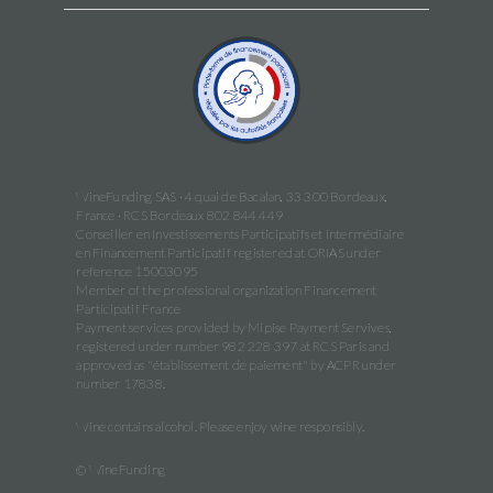
WineFunding SAS · 4 quai de Bacalan, 33 300 Bordeaux,
France · RCS Bordeaux 802 844 449
Conseiller en Investissements Participatifs et Intermédiaire
en Financement Participatif registered at ORIAS under
reference 15003095
Member of the professional organization Financement
Participatif France
Payment services provided by Mipise Payment Servives,
registered under number 982 228 397 at RCS Paris and
approved as "établissement de paiement" by ACPR under
number 17838.
Wine contains alcohol. Please enjoy wine responsibly.
© WineFunding