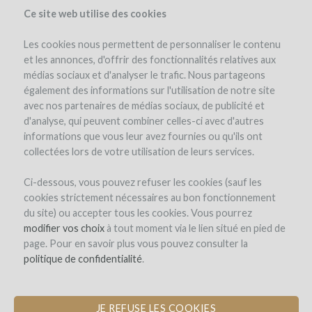
Ce site web utilise des cookies
Les cookies nous permettent de personnaliser le contenu
et les annonces, d'offrir des fonctionnalités relatives aux
médias sociaux et d'analyser le trafic. Nous partageons
the project
team
expert opinion
pay-back in wine
également des informations sur l'utilisation de notre site
avec nos partenaires de médias sociaux, de publicité et
d'analyse, qui peuvent combiner celles-ci avec d'autres
informations que vous leur avez fournies ou qu'ils ont
collectées lors de votre utilisation de leurs services.
Ci-dessous, vous pouvez refuser les cookies (sauf les
cookies strictement nécessaires au bon fonctionnement
Good Hope
du site) ou accepter tous les cookies. Vous pourrez
modifier vos choix
LAUNCHING AN ONLINE STORE FOR
à tout moment via le lien situé en pied de
page. Pour en savoir plus vous pouvez consulter la
SOUTH AFRICAN WINES
politique de confidentialité
.
JE REFUSE LES COOKIES