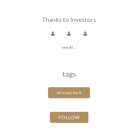
Thanks to Investors
see all ...
tags
wine pay-back