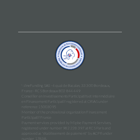
WineFunding SAS · 4 quai de Bacalan, 33 300 Bordeaux,
France · RCS Bordeaux 802 844 449
Conseiller en Investissements Participatifs et Intermédiaire
en Financement Participatif registered at ORIAS under
reference 15003095
Member of the professional organization Financement
Participatif France
Payment services provided by Mipise Payment Servives,
registered under number 982 228 397 at RCS Paris and
approved as "établissement de paiement" by ACPR under
number 17838.