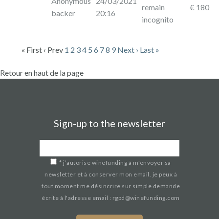
Anonymous
24/03/2021
remain
€ 180
backer
20:16
incognito
« First
‹ Prev
1
2
3
4
5
6
7
8
9
Next ›
Last »
Retour en haut de la page
Sign-up to the newsletter
*
j’autorise winefunding à m'envoyer sa
newsletter et à conserver mon email. je peux à
tout moment me désincrire sur simple demande
écrite à l'adresse email : rgpd@winefunding.com