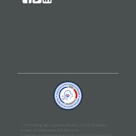
WineFunding SAS · 4 quai de Bacalan, 33 300 Bordeaux,
France · RCS Bordeaux 802 844 449
Conseiller en Investissements Participatifs et Intermédiaire