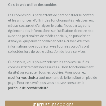
Ce site web utilise des cookies
Les cookies nous permettent de personnaliser le contenu
et les annonces, d'offrir des fonctionnalités relatives aux
médias sociaux et d'analyser le trafic. Nous partageons
the project
team
expert opinion
pay-back in wine
également des informations sur l'utilisation de notre site
avec nos partenaires de médias sociaux, de publicité et
d'analyse, qui peuvent combiner celles-ci avec d'autres
informations que vous leur avez fournies ou qu'ils ont
collectées lors de votre utilisation de leurs services.
Ci-dessous, vous pouvez refuser les cookies (sauf les
cookies strictement nécessaires au bon fonctionnement
Good Hope
du site) ou accepter tous les cookies. Vous pourrez
modifier vos choix
LAUNCHING AN ONLINE STORE FOR
à tout moment via le lien situé en pied de
page. Pour en savoir plus vous pouvez consulter la
SOUTH AFRICAN WINES
politique de confidentialité
.
JE REFUSE LES COOKIES