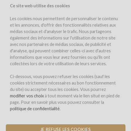
Ce site web utilise des cookies
Les cookies nous permettent de personnaliser le contenu
et les annonces, d'offrir des fonctionnalités relatives aux
médias sociaux et d'analyser le trafic. Nous partageons
the project
également des informations sur l'utilisation de notre site
avec nos partenaires de médias sociaux, de publicité et
d'analyse, qui peuvent combiner celles-ci avec d'autres
informations que vous leur avez fournies ou qu'ils ont
collectées lors de votre utilisation de leurs services.
Ci-dessous, vous pouvez refuser les cookies (sauf les
cookies strictement nécessaires au bon fonctionnement
MaipOrigen
du site) ou accepter tous les cookies. Vous pourrez
modifier vos choix
LAUNCHING A GROUP OF ARTISANAL
à tout moment via le lien situé en pied de
page. Pour en savoir plus vous pouvez consulter la
WINE PRODUCERS FROM THE MAIPO
politique de confidentialité
VALLEY
.
JE REFUSE LES COOKIES