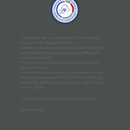
WineFunding SAS · 4 quai de Bacalan, 33 300 Bordeaux,
France · RCS Bordeaux 802 844 449
Conseiller en Investissements Participatifs et Intermédiaire
en Financement Participatif registered at ORIAS under
reference 15003095
Member of the professional organization Financement
Participatif France
Payment services provided by Mipise Payment Servives,
registered under number 982 228 397 at RCS Paris and
approved as "établissement de paiement" by ACPR under
number 17838.
Wine contains alcohol. Please enjoy wine responsibly.
© WineFunding