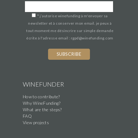
*
j’autorise winefunding à m'envoyer sa
newsletter et à conserver mon email. je peux à
tout moment me désincrire sur simple demande
écrite à l'adresse email : rgpd@winefunding.com
WINEFUNDER
How to contribute?
Why WineFunding?
What are the steps?
FAQ
View projects