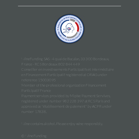
WineFunding SAS · 4 quai de Bacalan, 33 300 Bordeaux,
France · RCS Bordeaux 802 844 449
Conseiller en Investissements Participatifs et Intermédiaire
en Financement Participatif registered at ORIAS under
reference 15003095
Member of the professional organization Financement
Participatif France
Payment services provided by Mipise Payment Servives,
registered under number 982 228 397 at RCS Paris and
approved as "établissement de paiement" by ACPR under
number 17838.
Wine contains alcohol. Please enjoy wine responsibly.
© WineFunding