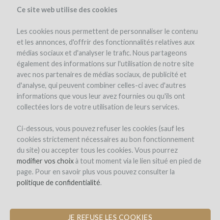
Ce site web utilise des cookies
Les cookies nous permettent de personnaliser le contenu
et les annonces, d'offrir des fonctionnalités relatives aux
médias sociaux et d'analyser le trafic. Nous partageons
the project
estate
team
project details
expert opinion
également des informations sur l'utilisation de notre site
pay-back in wine
updates (0)
investors
(0)
comments (0)
avec nos partenaires de médias sociaux, de publicité et
d'analyse, qui peuvent combiner celles-ci avec d'autres
informations que vous leur avez fournies ou qu'ils ont
collectées lors de votre utilisation de leurs services.
Ci-dessous, vous pouvez refuser les cookies (sauf les
cookies strictement nécessaires au bon fonctionnement
du site) ou accepter tous les cookies. Vous pourrez
Journée vendanges au Domaine Alain
modifier vos choix
à tout moment via le lien situé en pied de
Chabanon
page. Pour en savoir plus vous pouvez consulter la
politique de confidentialité
.
ÉVÈNEMENT EN LANGUEDOC
JE REFUSE LES COOKIES