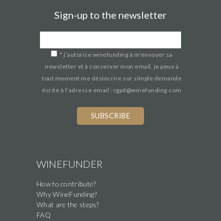
Sign-up to the newsletter
*
j’autorise winefunding à m'envoyer sa
newsletter et à conserver mon email. je peux à
tout moment me désincrire sur simple demande
écrite à l'adresse email : rgpd@winefunding.com
If
you
are
a
human,
WINEFUNDER
ignore
How to contribute?
this
Why WineFunding?
field
What are the steps?
FAQ