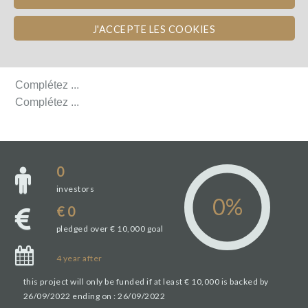
J'ACCEPTE LES COOKIES
DÉTAILS DU PROJET
DÉTAILS DU PROJET
Complétez ...
Complétez ...
0
investors
€ 0
pledged over € 10,000 goal
4
year
after
this project will only be funded if at least € 10,000 is backed by
26/09/2022 ending on : 26/09/2022