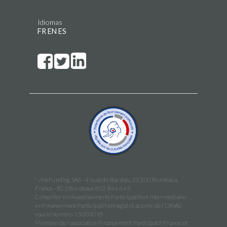
Idiomas
FR
EN
ES
WineFunding SAS · 4 quai de Bacalan, 33 300 Bordeaux,
France · RCS Bordeaux 802 844 449
Conseiller en Investissements Participatifs et Intermédiaire
en Financement Participatif enregistré auprès de l'ORIAS
sous le numéro 15003095
Membre de l'association Financement Participatif France et