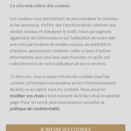
Ce site web utilise des cookies
Les cookies nous permettent de personnaliser le contenu
et les annonces, d'offrir des fonctionnalités relatives aux
médias sociaux et d'analyser le trafic. Nous partageons
el proyecto
la empresa
las ventajas
opinión de expertos
également des informations sur l'utilisation de notre site
investment details
los detalles de la operación
winefunders
(16)
avec nos partenaires de médias sociaux, de publicité et
d'analyse, qui peuvent combiner celles-ci avec d'autres
informations que vous leur avez fournies ou qu'ils ont
collectées lors de votre utilisation de leurs services.
Ci-dessous, vous pouvez refuser les cookies (sauf les
cookies strictement nécessaires au bon fonctionnement
du site) ou accepter tous les cookies. Vous pourrez
Gîte des Deux Fontaines
modifier vos choix
à tout moment via le lien situé en pied de
page. Pour en savoir plus vous pouvez consulter la
COMPRA DE UNA CASA PARA EL
politique de confidentialité
.
ENOTOURISMO Y LA VINIFICACION
JE REFUSE LES COOKIES