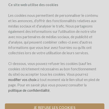
Ce site web utilise des cookies
Les cookies nous permettent de personnaliser le contenu
et les annonces, d'offrir des fonctionnalités relatives aux
médias sociaux et d'analyser le trafic. Nous partageons
el proyecto
el equipo
opinión de expertos
los intereses en vino
également des informations sur l'utilisation de notre site
costes y riesgos
investment details
documentos
avec nos partenaires de médias sociaux, de publicité et
d'analyse, qui peuvent combiner celles-ci avec d'autres
winefunders
(33)
informations que vous leur avez fournies ou qu'ils ont
collectées lors de votre utilisation de leurs services.
Ci-dessous, vous pouvez refuser les cookies (sauf les
cookies strictement nécessaires au bon fonctionnement
du site) ou accepter tous les cookies. Vous pourrez
modifier vos choix
à tout moment via le lien situé en pied de
page. Pour en savoir plus vous pouvez consulter la
Château Montplaisir
politique de confidentialité
.
DESARROLLO DEL ENOTURISMO
JE REFUSE LES COOKIES