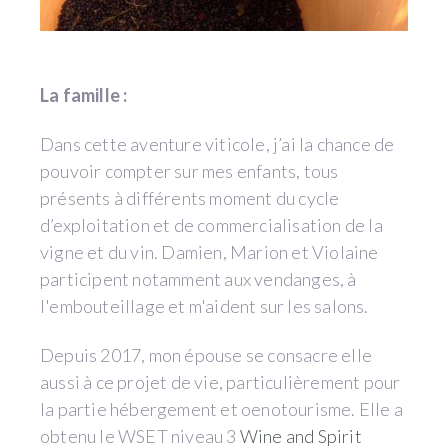
La famille :
Dans cette aventure viticole, j’ai la chance de
pouvoir compter sur mes enfants, tous
présents à différents moment du cycle
d’exploitation et de commercialisation de la
vigne et du vin. Damien, Marion et Violaine
participent notamment aux vendanges, à
l'embouteillage et m'aident sur les salons.
Depuis 2017, mon épouse se consacre elle
aussi à ce projet de vie, particulièrement pour
la partie hébergement et oenotourisme. Elle a
obtenu le WSET niveau 3
Wine and Spirit