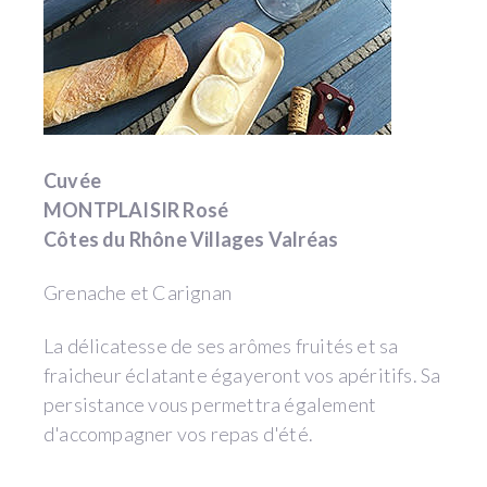
Cuvée
MONTPLAISIR Rosé
Côtes du Rhône Villages Valréas
Grenache et Carignan
La délicatesse de ses arômes fruités et sa
fraicheur éclatante égayeront vos apéritifs. Sa
persistance vous permettra également
d'accompagner vos repas d'été.