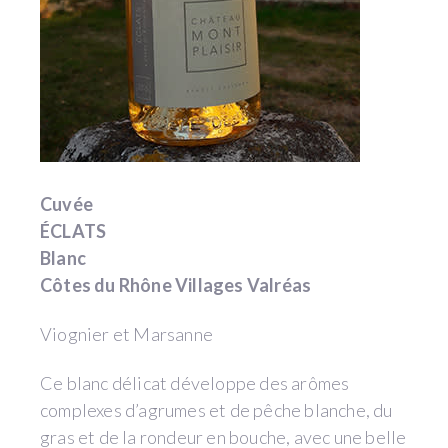
Cuvée
ÉCLATS
Blanc
Côtes du Rhône Villages Valréas
Viognier et Marsanne
Ce blanc délicat développe des arômes
complexes d’agrumes et de pêche blanche, du
gras et de la rondeur en bouche, avec une belle