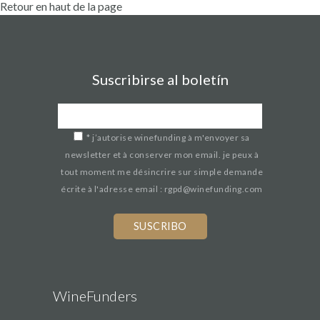
Retour en haut de la page
Suscribirse al boletín
*
j’autorise winefunding à m'envoyer sa
newsletter et à conserver mon email. je peux à
tout moment me désincrire sur simple demande
écrite à l'adresse email : rgpd@winefunding.com
WineFunders