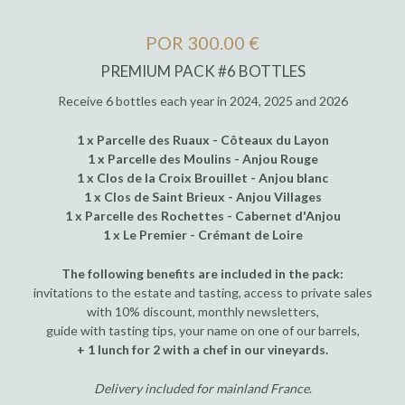
POR 300.00 €
PREMIUM PACK #6 BOTTLES
Receive 6 bottles each year in 2024, 2025 and 2026
1 x Parcelle des Ruaux - Côteaux du Layon
1 x Parcelle des Moulins - Anjou Rouge
1 x Clos de la Croix Brouillet - Anjou blanc
1 x Clos de Saint Brieux - Anjou Villages
1 x Parcelle des Rochettes - Cabernet d'Anjou
1 x Le Premier - Crémant de Loire
The following benefits are included in the pack:
invitations to the estate and tasting, access to private sales
with 10% discount, monthly newsletters,
guide with tasting tips, your name on one of our barrels,
+ 1 lunch for 2 with a chef in our vineyards.
Delivery included for mainland France
.