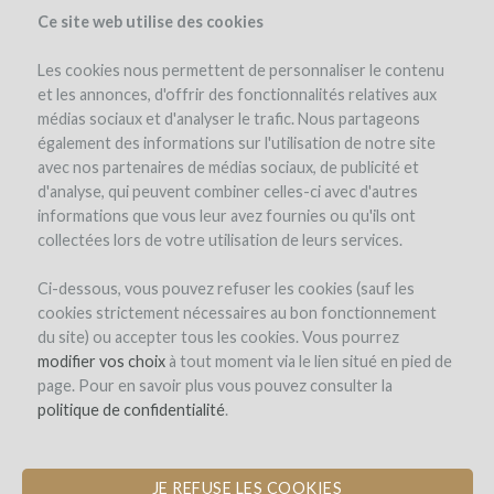
Ce site web utilise des cookies
Les cookies nous permettent de personnaliser le contenu
et les annonces, d'offrir des fonctionnalités relatives aux
médias sociaux et d'analyser le trafic. Nous partageons
el proyecto
los reembolsos en vino
également des informations sur l'utilisation de notre site
avec nos partenaires de médias sociaux, de publicité et
d'analyse, qui peuvent combiner celles-ci avec d'autres
informations que vous leur avez fournies ou qu'ils ont
collectées lors de votre utilisation de leurs services.
Ci-dessous, vous pouvez refuser les cookies (sauf les
cookies strictement nécessaires au bon fonctionnement
Domaine des Coteaux Blancs
du site) ou accepter tous les cookies. Vous pourrez
modifier vos choix
AMPLIACIÓN DE LA BODEGA DE
à tout moment via le lien situé en pied de
page. Pour en savoir plus vous pouvez consulter la
BARRICAS PARA MEJORAR EL
politique de confidentialité
ENVEJECIMIENTO DEL VINO
.
JE REFUSE LES COOKIES