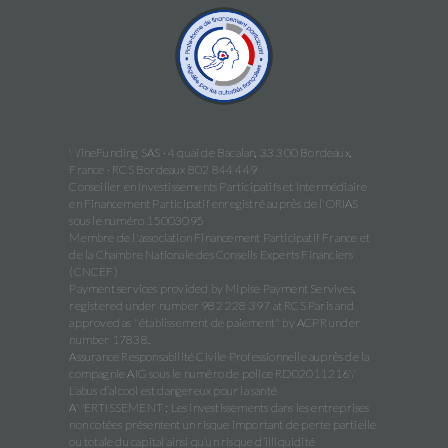
WineFunding SAS · 4 quai de Bacalan, 33 300 Bordeaux,
France · RCS Bordeaux 802 844 449
Conseiller en Investissements Participatifs et Intermédiaire
en Financement Participatif enregistré auprès de l'ORIAS
sous le numéro 15003095
Membre de l'association Financement Participatif France et
de la Chambre Nationale des Conseils Experts Financiers
(CNCEF)
Payment services provided by Mipise Payment Servives,
registered under number 982 228 397 at RCS Paris and
approved as "établissement de paiement" by ACPR under
number 17838.
Assurance Responsabilité Civile Professionnelle auprès de la
compagnie AIG sous le numéro de police RD02011216Y
L’abus d’alcool est dangereux pour la santé
AVERTISSEMENT : Les investissements dans les entreprises
non cotées présentent un risque important de perte partielle
ou totale du capital ainsi qu’un risque d’illiquidité