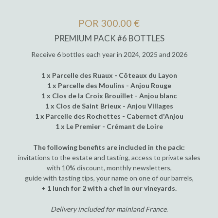
POR 300.00 €
PREMIUM PACK #6 BOTTLES
Receive 6 bottles each year in 2024, 2025 and 2026
1 x Parcelle des Ruaux - Côteaux du Layon
1 x Parcelle des Moulins - Anjou Rouge
1 x Clos de la Croix Brouillet - Anjou blanc
1 x Clos de Saint Brieux - Anjou Villages
1 x Parcelle des Rochettes - Cabernet d'Anjou
1 x Le Premier - Crémant de Loire
The following benefits are included in the pack:
invitations to the estate and tasting, access to private sales
with 10% discount, monthly newsletters,
guide with tasting tips, your name on one of our barrels,
+ 1 lunch for 2 with a chef in our vineyards.
Delivery included for mainland France
.