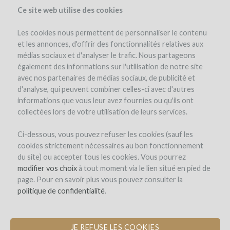
Ce site web utilise des cookies
Les cookies nous permettent de personnaliser le contenu
et les annonces, d'offrir des fonctionnalités relatives aux
médias sociaux et d'analyser le trafic. Nous partageons
el proyecto
los reembolsos en vino
également des informations sur l'utilisation de notre site
avec nos partenaires de médias sociaux, de publicité et
d'analyse, qui peuvent combiner celles-ci avec d'autres
informations que vous leur avez fournies ou qu'ils ont
collectées lors de votre utilisation de leurs services.
Ci-dessous, vous pouvez refuser les cookies (sauf les
cookies strictement nécessaires au bon fonctionnement
Domaine des Coteaux Blancs
du site) ou accepter tous les cookies. Vous pourrez
modifier vos choix
AMPLIACIÓN DE LA BODEGA DE
à tout moment via le lien situé en pied de
page. Pour en savoir plus vous pouvez consulter la
BARRICAS PARA MEJORAR EL
politique de confidentialité
ENVEJECIMIENTO DEL VINO
.
JE REFUSE LES COOKIES