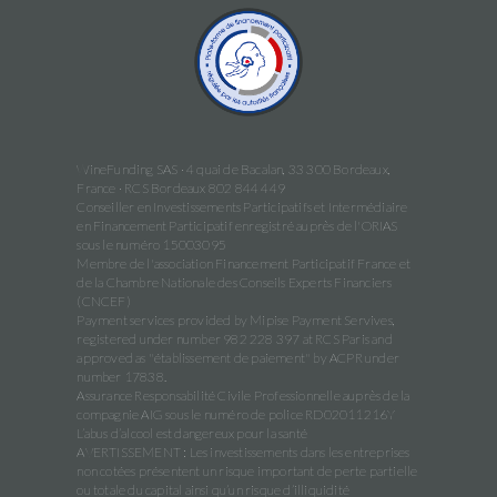
WineFunding SAS · 4 quai de Bacalan, 33 300 Bordeaux,
France · RCS Bordeaux 802 844 449
Conseiller en Investissements Participatifs et Intermédiaire
en Financement Participatif enregistré auprès de l'ORIAS
sous le numéro 15003095
Membre de l'association Financement Participatif France et
de la Chambre Nationale des Conseils Experts Financiers
(CNCEF)
Payment services provided by Mipise Payment Servives,
registered under number 982 228 397 at RCS Paris and
approved as "établissement de paiement" by ACPR under
number 17838.
Assurance Responsabilité Civile Professionnelle auprès de la
compagnie AIG sous le numéro de police RD02011216Y
L’abus d’alcool est dangereux pour la santé
AVERTISSEMENT : Les investissements dans les entreprises
non cotées présentent un risque important de perte partielle
ou totale du capital ainsi qu’un risque d’illiquidité