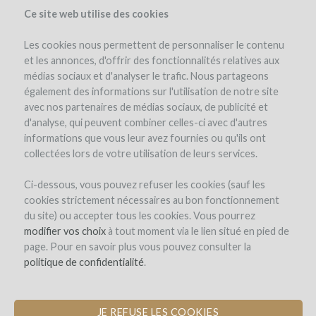
Ce site web utilise des cookies
Les cookies nous permettent de personnaliser le contenu
et les annonces, d'offrir des fonctionnalités relatives aux
médias sociaux et d'analyser le trafic. Nous partageons
el proyecto
également des informations sur l'utilisation de notre site
avec nos partenaires de médias sociaux, de publicité et
d'analyse, qui peuvent combiner celles-ci avec d'autres
informations que vous leur avez fournies ou qu'ils ont
collectées lors de votre utilisation de leurs services.
Ci-dessous, vous pouvez refuser les cookies (sauf les
cookies strictement nécessaires au bon fonctionnement
Domaine Baudon
du site) ou accepter tous les cookies. Vous pourrez
modifier vos choix
RÉIMPLANTATION DE CÉPAGES
à tout moment via le lien situé en pied de
page. Pour en savoir plus vous pouvez consulter la
BLANCS SUR LE TERROIR DE
politique de confidentialité
MONTAGNE SAINT-ÉMILION
.
JE REFUSE LES COOKIES