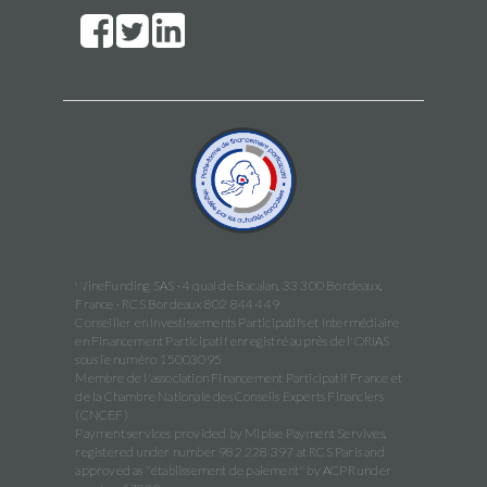
WineFunding SAS · 4 quai de Bacalan, 33 300 Bordeaux,
France · RCS Bordeaux 802 844 449
Conseiller en Investissements Participatifs et Intermédiaire
en Financement Participatif enregistré auprès de l'ORIAS
sous le numéro 15003095
Membre de l'association Financement Participatif France et
de la Chambre Nationale des Conseils Experts Financiers
(CNCEF)
Payment services provided by Mipise Payment Servives,
registered under number 982 228 397 at RCS Paris and
approved as "établissement de paiement" by ACPR under