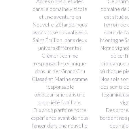
Après 6 ans d'études
Ce charm
RÉIMPLANTATION
dans le domaine viticole
domaine de 
et une aventure en
est situé s
DE
Nouvelle-Zélande, nous
terroir de 
CÉPAGES
avons posé nos valises à
cœur de l’
Saint Émilion, dans deux
Montagne Sa
BLANCS
univers différents :
Notre vignob
À
Clément comme
de certi
responsable technique
biologique, 
MONTAGNE
dans un 1er Grand Cru
où chaque pi
Classé et Marine comme
Nos sols son
SAINT-
responsable
des semis de
ÉMILION
œnotourisme dans une
légumineuse
propriété familiale.
vig
Dix ans à parfaire notre
Des arbres
expérience avant de nous
bordent nos 
lancer dans une nouvelle
des haie