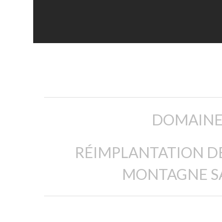
Bordeaux
PRÉSTAMO
CON
descripción
INTERESES
EN
VINO
DOMAINE
RÉIMPLANTATION DE
20
winefunders
MONTAGNE SA
40 000 €
de la meta de 40 000 €
TERMINADO