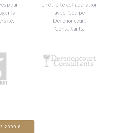
ées pour
en étroite collaboration
ager la
avec l’équipe
ersité.
Derenoncourt
Consultants.
IS 2000 €