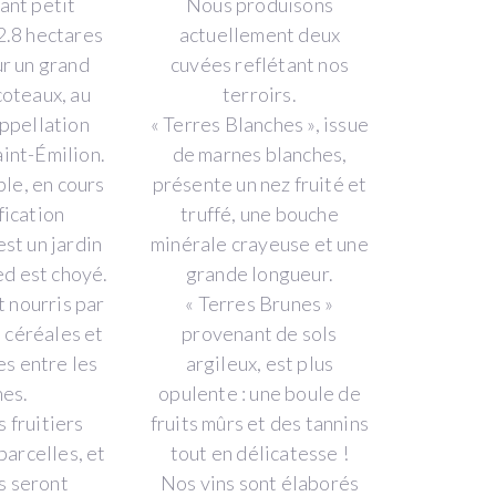
ant petit
Nous produisons
2.8 hectares
actuellement deux
ur un grand
cuvées reflétant nos
coteaux, au
terroirs.
appellation
« Terres Blanches », issue
int-Émilion.
de marnes blanches,
le, en cours
présente un nez fruité et
fication
truffé, une bouche
est un jardin
minérale crayeuse et une
ed est choyé.
grande longueur.
t nourris par
« Terres Brunes »
 céréales et
provenant de sols
s entre les
argileux, est plus
nes.
opulente : une boule de
 fruitiers
fruits mûrs et des tannins
parcelles, et
tout en délicatesse !
s seront
Nos vins sont élaborés