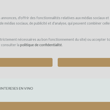
UNDER
WINEFUNDE
WINEFUNDING
 el vino
Financio mi proyecto
Descubra nuestros servicios
annonces, d'offrir des fonctionnalités relatives aux médias sociaux et
s de médias sociaux, de publicité et d'analyse, qui peuvent combiner cel
on
 strictement nécessaires au bon fonctionnement du site) ou accepter t
z consulter la
politique de confidentialité
.
E CÉPAGES BLANCS SUR LE TERROIR DE MON
 (Montagne Saint-Émilion)
INTERESES EN VINO