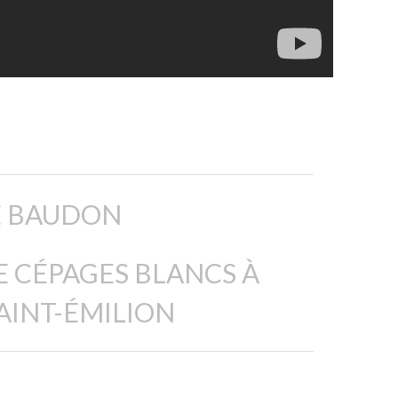
 BAUDON
 CÉPAGES BLANCS À
INT-ÉMILION