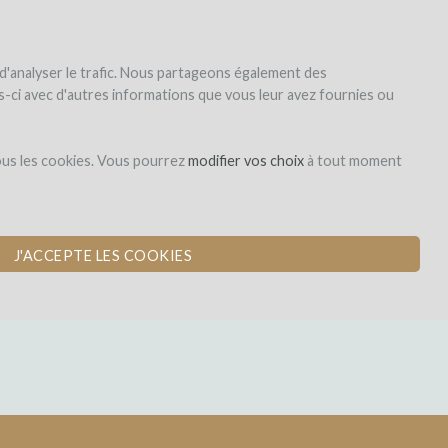
|
EN
|
ES
|
FR
registrar
iniciar la sesión
 d'analyser le trafic. Nous partageons également des
les-ci avec d'autres informations que vous leur avez fournies ou
Prêt avec intérêts
ous les cookies. Vous pourrez
modifier vos choix
à tout moment
TAGNE SAINT-
J'ACCEPTE LES COOKIES