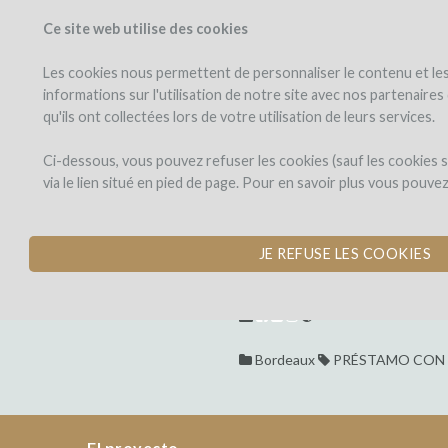
Ce site web utilise des cookies
PROYECTOS
WINEF
Veo los proyectos
Invierto en
Les cookies nous permettent de personnaliser le contenu et les 
informations sur l'utilisation de notre site avec nos partenaire
qu'ils ont collectées lors de votre utilisation de leurs services.
Domaine
el
proyecto
Baudon
Domaine Baud
Ci-dessous, vous pouvez refuser les cookies (sauf les cookies
via le lien situé en pied de page. Pour en savoir plus vous pouve
RÉIMPLANTATION D
Domaine
ÉMILION
Baudon
Prêt
Domaine
JE REFUSE LES COOKIES
avec
por Marine et Clément Baudon
intérêts
Baudon
RÉIMPLANTATION
DE
Bordeaux
PRÉSTAMO CON 
CÉPAGES
BLANCS
SUR
LE
El proyecto