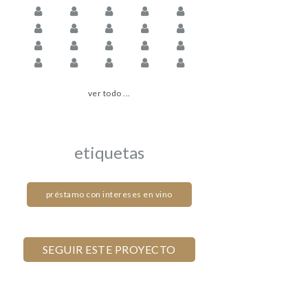
ver todo ...
etiquetas
préstamo con intereses en vino