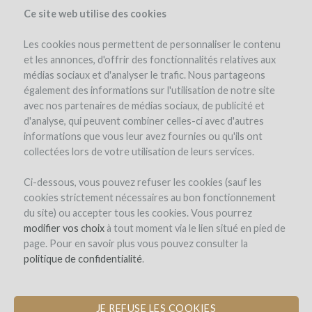
Ce site web utilise des cookies
Les cookies nous permettent de personnaliser le contenu
et les annonces, d'offrir des fonctionnalités relatives aux
médias sociaux et d'analyser le trafic. Nous partageons
el proyecto
également des informations sur l'utilisation de notre site
avec nos partenaires de médias sociaux, de publicité et
d'analyse, qui peuvent combiner celles-ci avec d'autres
informations que vous leur avez fournies ou qu'ils ont
collectées lors de votre utilisation de leurs services.
Ci-dessous, vous pouvez refuser les cookies (sauf les
cookies strictement nécessaires au bon fonctionnement
Domaine Baudon
du site) ou accepter tous les cookies. Vous pourrez
modifier vos choix
RÉIMPLANTATION DE CÉPAGES
à tout moment via le lien situé en pied de
page. Pour en savoir plus vous pouvez consulter la
BLANCS SUR LE TERROIR DE
politique de confidentialité
MONTAGNE SAINT-ÉMILION
.
JE REFUSE LES COOKIES
nuevo comentario