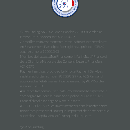
WineFunding SAS · 4 quai de Bacalan, 33 300 Bordeaux,
France · RCS Bordeaux 802 844 449
Conseiller en Investissements Participatifs et Intermédiaire
en Financement Participatif enregistré auprès de l'ORIAS
sous le numéro 15003095
Membre de l'association Financement Participatif France et
de la Chambre Nationale des Conseils Experts Financiers
(CNCEF)
Payment services provided by Mipise Payment Servives,
registered under number 982 228 397 at RCS Paris and
approved as "établissement de paiement" by ACPR under
number 17838.
Assurance Responsabilité Civile Professionnelle auprès de la
compagnie AIG sous le numéro de police RD02011216Y
L’abus d’alcool est dangereux pour la santé
AVERTISSEMENT : Les investissements dans les entreprises
non cotées présentent un risque important de perte partielle
ou totale du capital ainsi qu’un risque d’illiquidité
© WineFunding