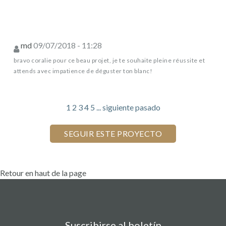
md
09/07/2018 - 11:28
bravo coralie pour ce beau projet, je te souhaite pleine réussite et
attends avec impatience de déguster ton blanc!
1
2
3
4
5
...
siguiente
pasado
Retour en haut de la page
Suscribirse al boletín