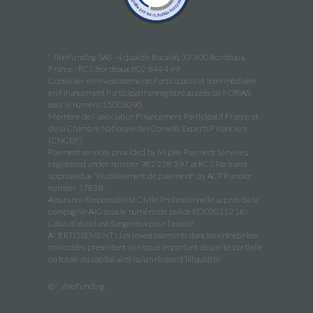
WineFunding SAS · 4 quai de Bacalan, 33 300 Bordeaux,
France · RCS Bordeaux 802 844 449
Conseiller en Investissements Participatifs et Intermédiaire
en Financement Participatif enregistré auprès de l'ORIAS
sous le numéro 15003095
Membre de l'association Financement Participatif France et
de la Chambre Nationale des Conseils Experts Financiers
(CNCEF)
Payment services provided by Mipise Payment Servives,
registered under number 982 228 397 at RCS Paris and
approved as "établissement de paiement" by ACPR under
number 17838.
Assurance Responsabilité Civile Professionnelle auprès de la
compagnie AIG sous le numéro de police RD02011216Y
L’abus d’alcool est dangereux pour la santé
AVERTISSEMENT : Les investissements dans les entreprises
non cotées présentent un risque important de perte partielle
ou totale du capital ainsi qu’un risque d’illiquidité
© WineFunding