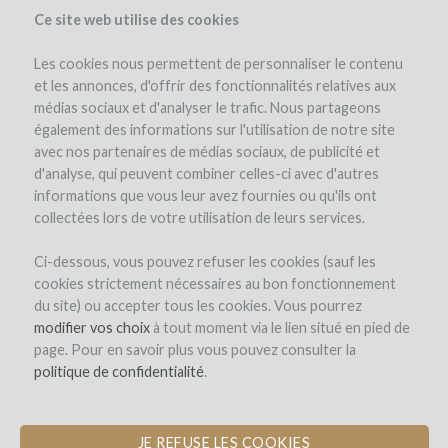
Ce site web utilise des cookies
Les cookies nous permettent de personnaliser le contenu
et les annonces, d'offrir des fonctionnalités relatives aux
médias sociaux et d'analyser le trafic. Nous partageons
el proyecto
la empresa
detalles del proyecto
opinión de expertos
également des informations sur l'utilisation de notre site
los reembolsos en vino
avec nos partenaires de médias sociaux, de publicité et
d'analyse, qui peuvent combiner celles-ci avec d'autres
informations que vous leur avez fournies ou qu'ils ont
collectées lors de votre utilisation de leurs services.
Ci-dessous, vous pouvez refuser les cookies (sauf les
cookies strictement nécessaires au bon fonctionnement
du site) ou accepter tous les cookies. Vous pourrez
Domaine de La Ganse
modifier vos choix
à tout moment via le lien situé en pied de
page. Pour en savoir plus vous pouvez consulter la
PLANTACIÓN DE ROUSSANE PARA LA
politique de confidentialité
.
NUEVA CUVÉE DE BLANCO
JE REFUSE LES COOKIES