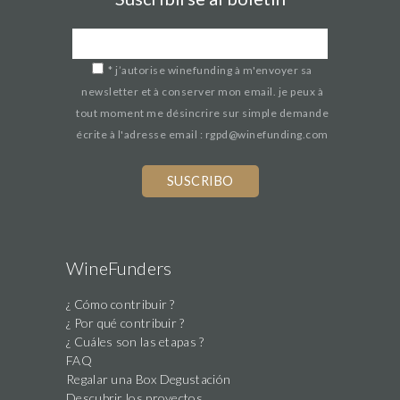
*
j’autorise winefunding à m'envoyer sa
newsletter et à conserver mon email. je peux à
tout moment me désincrire sur simple demande
écrite à l'adresse email : rgpd@winefunding.com
If
you
are
a
human,
WineFunders
ignore
¿ Cómo contribuir ?
this
¿ Por qué contribuir ?
field
¿ Cuáles son las etapas ?
FAQ
Regalar una Box Degustación
Descubrir los proyectos