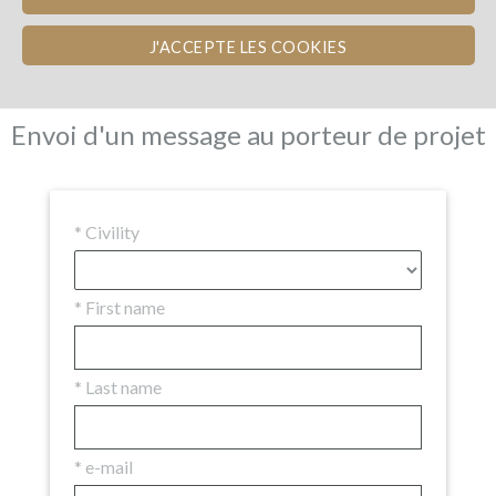
Los reembolsos en vino
WineFunders
(43)
J'ACCEPTE LES COOKIES
comentarios (17)
Envoi d'un message au porteur de projet
*
Civility
*
First name
*
Last name
*
e-mail