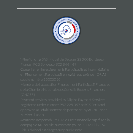
WineFunding SAS · 4 quai de Bacalan, 33 300 Bordeaux,
France · RCS Bordeaux 802 844 449
Conseiller en Investissements Participatifs et Intermédiaire
en Financement Participatif enregistré auprès de l'ORIAS
sous le numéro 15003095
Membre de l'association Financement Participatif France et
de la Chambre Nationale des Conseils Experts Financiers
(CNCEF)
Payment services provided by Mipise Payment Servives,
registered under number 982 228 397 at RCS Paris and
approved as "établissement de paiement" by ACPR under
number 17838.
Assurance Responsabilité Civile Professionnelle auprès de la
compagnie AIG sous le numéro de police RD02011216Y
L’abus d’alcool est dangereux pour la santé