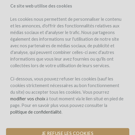
Ce site web utilise des cookies
Les cookies nous permettent de personnaliser le contenu
et les annonces, d'offrir des fonctionnalités relatives aux
médias sociaux et d'analyser le trafic. Nous partageons
également des informations sur l'utilisation de notre site
avec nos partenaires de médias sociaux, de publicité et
d'analyse, qui peuvent combiner celles-ci avec d'autres
informations que vous leur avez fournies ou qu'ils ont
collectées lors de votre utilisation de leurs services.
Domaine Sarrat de Goundy
Ci-dessous, vous pouvez refuser les cookies (sauf les
cookies strictement nécessaires au bon fonctionnement
COMPRA DE ÁNFORAS PARA UNA
du site) ou accepter tous les cookies. Vous pourrez
NUEVA CUVÉE DE VINO BLANCO
modifier vos choix
à tout moment via le lien situé en pied de
page. Pour en savoir plus vous pouvez consulter la
politique de confidentialité
.
El proyecto
La empresa
El equipo
Detalles del proyecto
Opinión de expertos
JE REFUSE LES COOKIES