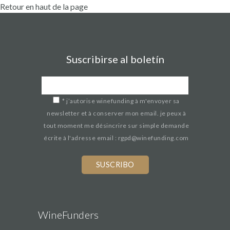
Retour en haut de la page
Suscribirse al boletín
*
j’autorise winefunding à m'envoyer sa
newsletter et à conserver mon email. je peux à
tout moment me désincrire sur simple demande
écrite à l'adresse email : rgpd@winefunding.com
If
you
are
a
human,
WineFunders
ignore