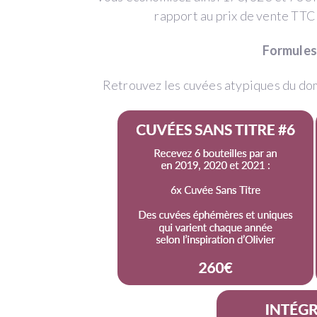
vous
rapport au prix de vente TTC 
rembourse
en
Formules
bouteilles
de
Retrouvez les cuvées atypiques du domai
vin
livrées
chez
vous
pendant
trois
années
:
6
ou
12
bouteilles