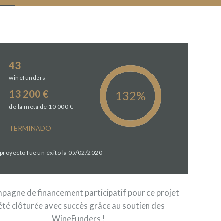
43
winefunders
13 200 €
de la meta de 10 000 €
TERMINADO
 proyecto fue un éxito la 05/02/2020
pagne de financement participatif pour ce projet
été clôturée avec succès grâce au soutien des
WineFunders !