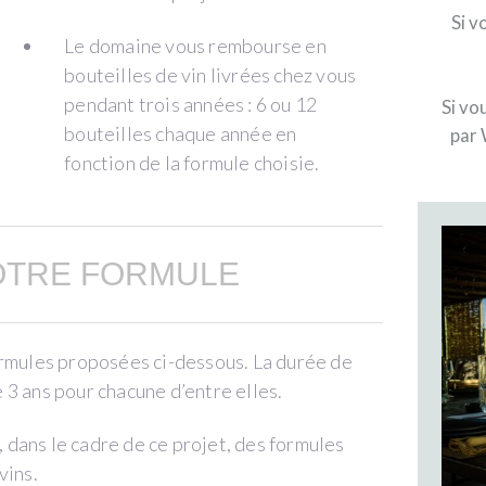
Si v
Le domaine vous rembourse en
bouteilles de vin livrées chez vous
pendant trois années : 6 ou 12
Si vo
bouteilles chaque année en
par 
fonction de la formule choisie.
OTRE FORMULE
ormules proposées ci-dessous. La durée de
3 ans pour chacune d’entre elles.
dans le cadre de ce projet, des formules
vins.