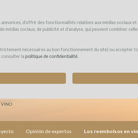
UNDER
WINEFUNDE
WINEFUNDING
 el vino
Financio mi proyecto
Descubra nuestros servicios
annonces, d'offrir des fonctionnalités relatives aux médias sociaux et
s de médias sociaux, de publicité et d'analyse, qui peuvent combiner cel
t de Goundy
 strictement nécessaires au bon fonctionnement du site) ou accepter t
z consulter la
politique de confidentialité
.
AS PARA UNA NUEVA CUVÉE DE VINO BLANC
y (Armissan)
 VINO
oyecto
Opinión de expertos
Los reembolsos en vi