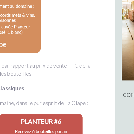
 par rapport au prix de vente TTC de la
des bouteilles.
classiques
COF
aine, dans le pur esprit de La Clape :