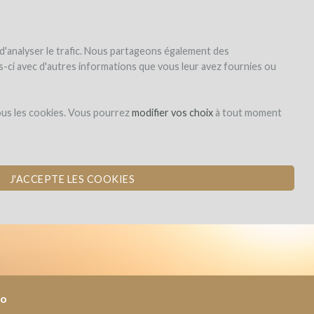
|
EN
|
ES
|
FR
registrar
iniciar la sesión
 d'analyser le trafic. Nous partageons également des
les-ci avec d'autres informations que vous leur avez fournies ou
Dons,
ous les cookies. Vous pourrez
modifier vos choix
à tout moment
contreparties
O
J'ACCEPTE LES COOKIES
no