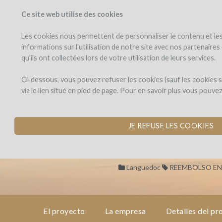
Ce site web utilise des cookies
PROYECTOS
WINEF
Veo los proyectos
Invierto en
Les cookies nous permettent de personnaliser le contenu et les 
informations sur l'utilisation de notre site avec nos partenaire
qu'ils ont collectées lors de votre utilisation de leurs services.
Domaine
el
proyecto
Sarrat
Domaine Sarra
Ci-dessous, vous pouvez refuser les cookies (sauf les cookies
de
via le lien situé en pied de page. Pour en savoir plus vous pouve
Goundy
COMPRA DE ÁNFOR
la
empresa
por Domaine Sarrat de Gound
JE REFUSE LES COOKIES
detalles
del
proyecto
Languedoc
REEMBOLSO EN
opinión
de
El proyecto
La empresa
Detalles del pr
expertos