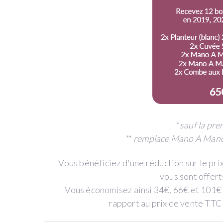
chaque
année
en
fonction
de
la
formule
choisie.
*
sauf la pr
*
*
remplace Mano A Mano 
CHOISISSEZ
Vous bénéficiez d'une réduction sur le prix
VOTRE
vous sont offer
Vous économisez ainsi 34€, 66€ et 101€
FORMULE
rapport au prix de vente TTC 