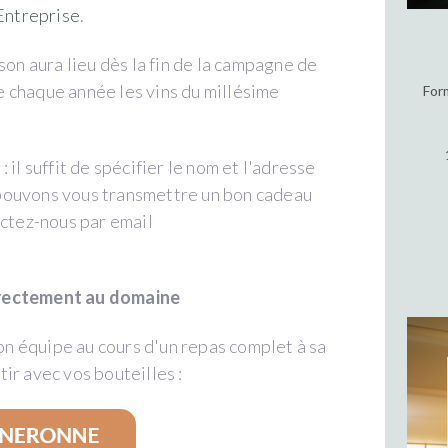
Entreprise
.
son aura lieu dès la fin de la campagne de
 chaque année les vins du millésime
For
il suffit de spécifier le nom et l'adresse
pouvons vous transmettre un bon cadeau
actez-nous par email
irectement au domaine
son équipe au cours d'un repas complet à sa
tir avec vos bouteilles :