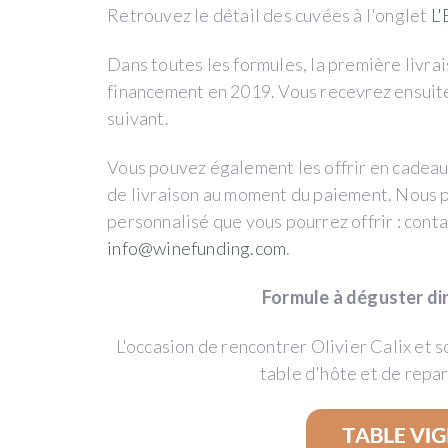
Retrouvez le détail des cuvées à l'onglet
L'
REEMBOLSO
EN
Dans toutes les formules, la première livrai
VINO
financement en 2019. Vous recevrez ensuite
suivant.
Vous pouvez également les offrir en cadeau : 
de livraison au moment du paiement. Nous 
LES
personnalisé que vous pourrez offrir : cont
REMBOURSEMENTS
info@winefunding.com
.
EN
Formule à déguster d
VIN
L'occasion de rencontrer Olivier Calix et 
table d'hôte et de repar
Le