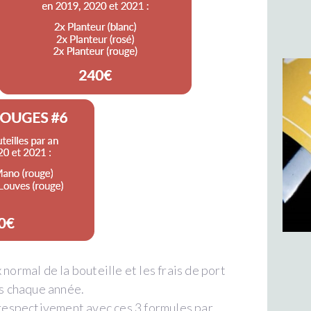
 normal de la bouteille et les frais de port
ts chaque année.
respectivement avec ces 3 formules par