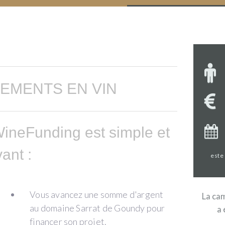
EMENTS EN VIN
ineFunding est simple et
ant :
este
Vous avancez une somme d'argent
La cam
au domaine Sarrat de Goundy pour
a 
financer son projet.