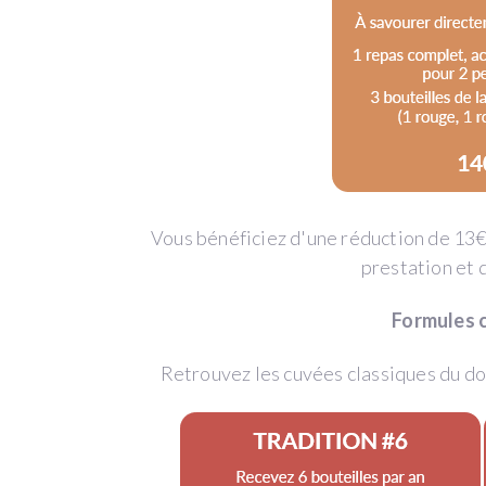
concept
proposé
par
WineFunding
est
Vous bénéficiez d'une réduction de 13€
simple
prestation et 
et
Formules 
innovant
Retrouvez les cuvées classiques du dom
: