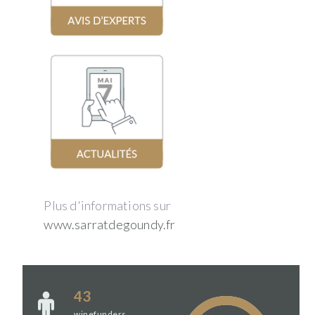
Plus d'informations sur
www.sarratdegoundy.fr
43
winefunders