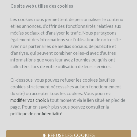
Ce site web utilise des cookies
Les cookies nous permettent de personnaliser le contenu
et les annonces, d'offrir des fonctionnalités relatives aux
médias sociaux et d'analyser le trafic. Nous partageons
également des informations sur l'utilisation de notre site
avec nos partenaires de médias sociaux, de publicité et
d'analyse, qui peuvent combiner celles-ci avec d'autres
informations que vous leur avez fournies ou qu'ils ont
collectées lors de votre utilisation de leurs services.
Domaine Sarrat de Goundy
Ci-dessous, vous pouvez refuser les cookies (sauf les
cookies strictement nécessaires au bon fonctionnement
COMPRA DE ÁNFORAS PARA UNA
du site) ou accepter tous les cookies. Vous pourrez
NUEVA CUVÉE DE VINO BLANCO
modifier vos choix
à tout moment via le lien situé en pied de
page. Pour en savoir plus vous pouvez consulter la
por Domaine Sarrat de Goundy (Armissan)
politique de confidentialité
.
JE REFUSE LES COOKIES