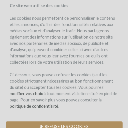
Ce site web utilise des cookies
Les cookies nous permettent de personnaliser le contenu
et les annonces, d'offrir des fonctionnalités relatives aux
médias sociaux et d'analyser le trafic. Nous partageons
le projet
le domaine
détails du projet
avis d'experts
également des informations sur l'utilisation de notre site
les remboursements en vin
avec nos partenaires de médias sociaux, de publicité et
d'analyse, qui peuvent combiner celles-ci avec d'autres
informations que vous leur avez fournies ou qu'ils ont
collectées lors de votre utilisation de leurs services.
Ci-dessous, vous pouvez refuser les cookies (sauf les
cookies strictement nécessaires au bon fonctionnement
du site) ou accepter tous les cookies. Vous pourrez
Domaine Sarrat de Goundy
modifier vos choix
à tout moment via le lien situé en pied de
page. Pour en savoir plus vous pouvez consulter la
ACHAT DE JARRES POUR UNE CUVÉE
politique de confidentialité
.
INÉDITE EN BLANC
JE REFUSE LES COOKIES