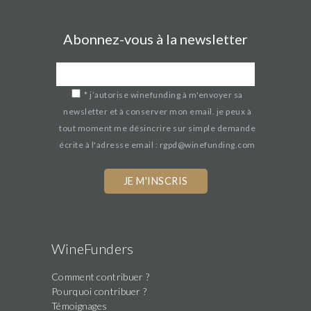
Abonnez-vous à la newsletter
*
j’autorise winefunding à m'envoyer sa
newsletter et à conserver mon email. je peux à
tout moment me désincrire sur simple demande
écrite à l'adresse email : rgpd@winefunding.com
If
you
are
a
human,
WineFunders
ignore
Comment contribuer ?
this
Pourquoi contribuer ?
field
Témoignages